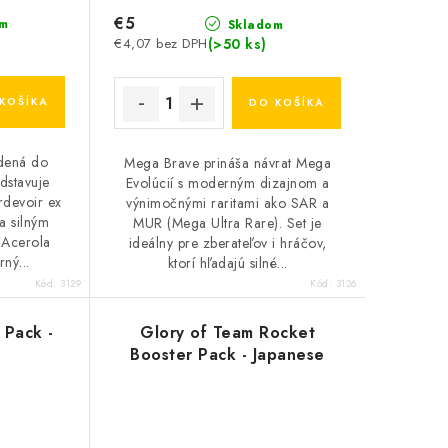
€5
m
Skladom
(>50 ks)
€4,07 bez DPH
KOŠÍKA
DO KOŠÍKA
dená do
Mega Brave prináša návrat Mega
dstavuje
Evolúcií s moderným dizajnom a
rdevoir ex
výnimočnými raritami ako SAR a
a silným
MUR (Mega Ultra Rare). Set je
 Acerola
ideálny pre zberateľov i hráčov,
ný...
ktorí hľadajú silné...
Kód:
3129
Kód:
3126
 Pack -
Glory of Team Rocket
Booster Pack - Japanese