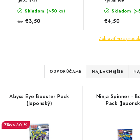
(Japonský)
- Japanese
Skladom
(>50 ks)
Skladom
(>
€3,50
€4,50
€5
Zobraziť viac produk
R
ODPORÚČAME
NAJLACNEJŠIE
NA
a
V
d
Abyss Eye Booster Pack
Ninja Spinner - B
ý
e
(Japonský)
Pack (Japonsk
p
n
30 %
i
s