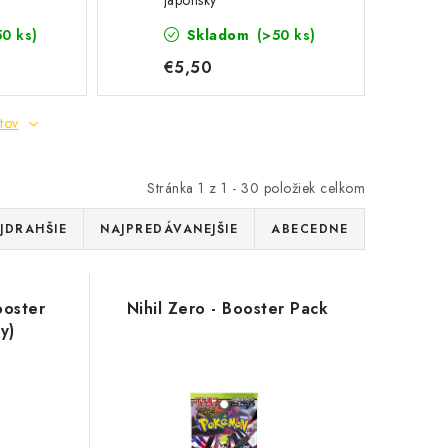
Japonský
50 ks)
Skladom
(>50 ks)
€5,50
tov
Stránka
1
z
1
-
30
položiek celkom
JDRAHŠIE
NAJPREDÁVANEJŠIE
ABECEDNE
ooster
Nihil Zero - Booster Pack
y)