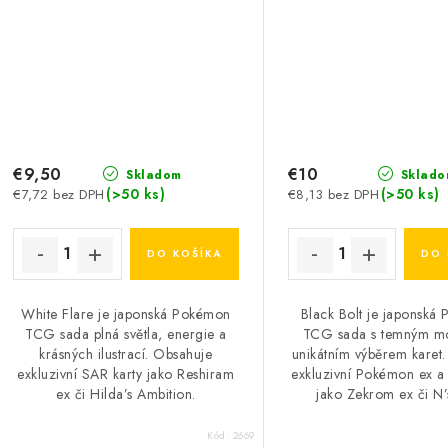
€9,50
€10
Skladom
Sklado
(>50 ks)
(>50 ks)
€7,72 bez DPH
€8,13 bez DPH
DO KOŠÍKA
DO 
White Flare je japonská Pokémon
Black Bolt je japonská
TCG sada plná světla, energie a
TCG sada s temným mo
krásných ilustrací. Obsahuje
unikátním výběrem karet
exkluzivní SAR karty jako Reshiram
exkluzivní Pokémon ex a
ex či Hilda’s Ambition.
jako Zekrom ex či N’s
Kód:
2669