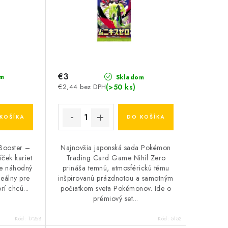
€3
m
Skladom
(>50 ks)
€2,44 bez DPH
KOŠÍKA
DO KOŠÍKA
Booster –
Najnovšia japonská sada Pokémon
íček kariet
Trading Card Game Nihil Zero
je náhodný
prináša temnú, atmosférickú tému
deálny pre
inšpirovanú prázdnotou a samotným
rí chcú...
počiatkom sveta Pokémonov. Ide o
prémiový set...
Kód:
17268
Kód:
5152