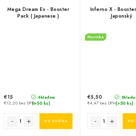
Mega Dream Ex - Booster
Inferno X - Booste
Pack ( Japanese )
Japonský
Novinka
€15
€5,50
Skladom
Sklado
(>50 ks)
(>50 ks)
€12,20 bez DPH
€4,47 bez DPH
DO KOŠÍKA
DO 