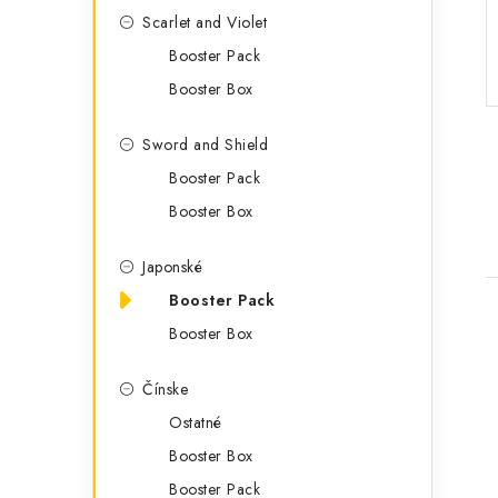
g
ý
Scarlet and Violet
ó
Booster Pack
p
r
Booster Box
a
i
e
n
Sword and Shield
Booster Pack
e
Booster Box
l
Japonské
Booster Pack
Booster Box
Čínske
Ostatné
i
Booster Box
Booster Pack