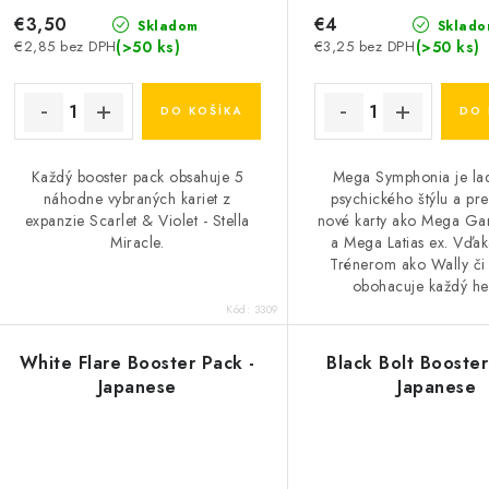
€3,50
€4
Skladom
Sklado
(>50 ks)
(>50 ks)
€2,85 bez DPH
€3,25 bez DPH
DO KOŠÍKA
DO 
Každý booster pack obsahuje 5
Mega Symphonia je la
náhodne vybraných kariet z
psychického štýlu a pre
expanzie Scarlet & Violet - Stella
nové karty ako Mega Ga
Miracle.
a Mega Latias ex. Vďak
Trénerom ako Wally či
obohacuje každý her
Kód:
3309
White Flare Booster Pack -
Black Bolt Booster
Japanese
Japanese