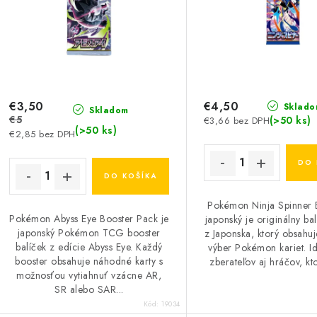
e
p
p
r
r
o
o
d
d
€3,50
€4,50
Sklado
Skladom
€5
(>50 ks)
€3,66 bez DPH
u
u
(>50 ks)
€2,85 bez DPH
k
k
DO 
DO KOŠÍKA
t
o
Pokémon Ninja Spinner 
o
Pokémon Abyss Eye Booster Pack je
japonský je originálny bal
v
japonský Pokémon TCG booster
z Japonska, ktorý obsahu
v
balíček z edície Abyss Eye. Každý
výber Pokémon kariet. I
booster obsahuje náhodné karty s
zberateľov aj hráčov, kto
možnosťou vytiahnuť vzácne AR,
SR alebo SAR...
Kód:
19034