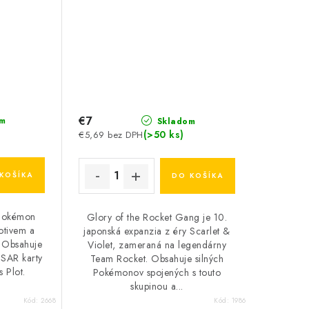
€7
m
Skladom
(>50 ks)
€5,69 bez DPH
KOŠÍKA
DO KOŠÍKA
 Pokémon
Glory of the Rocket Gang je 10.
tivem a
japonská expanzia z éry Scarlet &
. Obsahuje
Violet, zameraná na legendárny
 SAR karty
Team Rocket. Obsahuje silných
 Plot.
Pokémonov spojených s touto
skupinou a...
Kód:
2668
Kód:
1986