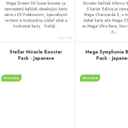
Mega Dream EX loose booster je
Booster balíček Inferno 
samostatný balíček obsahujúci karty
5 kariet. Edícia je zam
série s EX Pokémonmi, špeciálnymi
Mega Charizarda X, s 
raritami a možnosťou získať silné a
získať karty ako Mega C
hodnotné karty. Každý...
ex Mega Ultra Rare, Secr
či...
Kód:
11958
Stellar Miracle Booster
Mega Symphonia B
Pack - Japanese
Pack - Japane
Novinka
Novinka