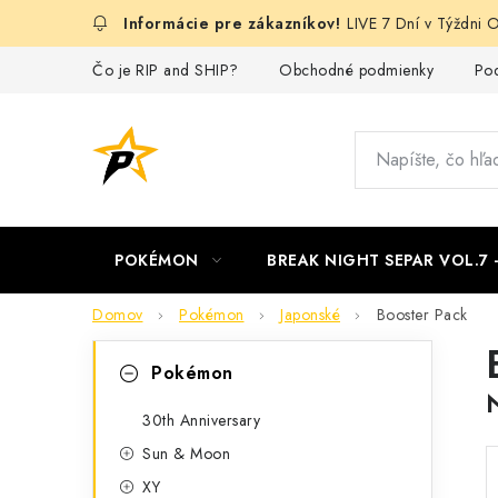
Prejsť
LIVE 7 Dní v Týždn
na
obsah
Čo je RIP and SHIP?
Obchodné podmienky
Pod
POKÉMON
BREAK NIGHT SEPAR VOL.7
Domov
Pokémon
Japonské
Booster Pack
B
K
Preskočiť
Pokémon
kategórie
a
o
t
30th Anniversary
č
Sun & Moon
e
n
XY