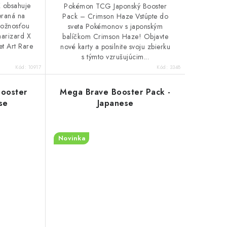
X obsahuje
Pokémon TCG Japonský Booster
eraná na
Pack – Crimson Haze Vstúpte do
možnosťou
sveta Pokémonov s japonským
harizard X
balíčkom Crimson Haze! Objavte
et Art Rare
nové karty a posilnite svoju zbierku
s týmto vzrušujúcim...
Kód:
10917
Kód:
3348
ooster
Mega Brave Booster Pack -
se
Japanese
Novinka