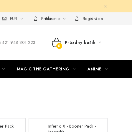
ie od zmluvy formou elektronického formulára
EUR
Prihlásenie
Registrácia
‪+421 948 801 223
Prázdny košík
NÁKUPNÝ
KOŠÍK
MAGIC THE GATHERING
ANIME
ŠPOR
ter Pack
Inferno X - Booster Pack -