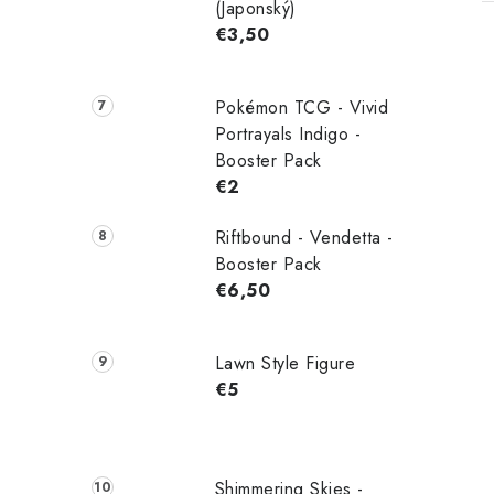
(Japonský)
€3,50
Pokémon TCG - Vivid
Portrayals Indigo -
Booster Pack
€2
Riftbound - Vendetta -
Booster Pack
€6,50
Lawn Style Figure
€5
Shimmering Skies -