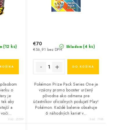
€70
(12 ks)
(4 ks)
m
Skladom
€56,91 bez DPH
KOŠÍKA
DO KOŠÍKA
 spôsobom
Pokémon Prize Pack Series One je
bierku o
vzácny promo booster určený
ery je
pôvodne ako odmena pre
 tak aby
účastníkov oficiálnych podujatí Play!
tejší a
Pokémon. Každé balenie obsahuje
voči...
6 náhodných kariet v...
Kód:
20559
Kód:
7768