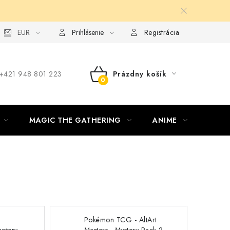
ie od zmluvy formou elektronického formulára
EUR
Prihlásenie
Registrácia
‪+421 948 801 223
Prázdny košík
NÁKUPNÝ
KOŠÍK
MAGIC THE GATHERING
ANIME
ŠPOR
Pokémon TCG - AltArt