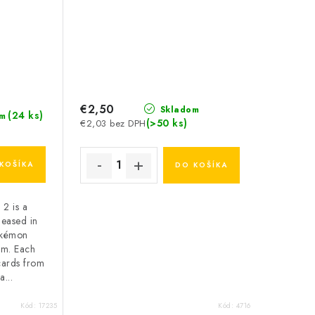
€2,50
Skladom
(24 ks)
m
(>50 ks)
€2,03 bez DPH
KOŠÍKA
DO KOŠÍKA
2 is a
leased in
okémon
am. Each
cards from
a...
Kód:
17235
Kód:
4716