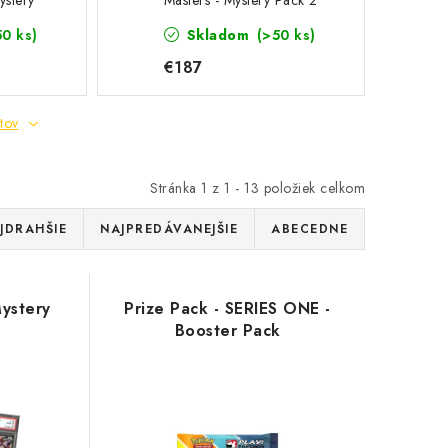
ystery
Masters - Mystery Pack 2
50 ks)
Skladom
(>50 ks)
€187
tov
Stránka
1
z
1
-
13
položiek celkom
JDRAHŠIE
NAJPREDÁVANEJŠIE
ABECEDNE
Mystery
Prize Pack - SERIES ONE -
Booster Pack