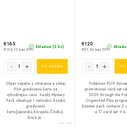
€165
€120
(3 ks)
Skladom
Sklado
€134,15 bez DPH
€97,56 bez DPH
DO KOŠÍKA
DO 
Objav napätie z otvárania a získaj
Pokémon POP Series 
PSA gradovanú kartu za
promotional card set re
výhodnejšiu cenu. Každý Mystery
2005 through the P
Pack obsahuje 1 náhodnú Ázijskú
Organized Play progr
gradovanú
booster pack contains 2 
kartu(Japonskú,Kórejskú,Čínsku),
a 17-card set. It is 
ktorá je...
Kód:
6682