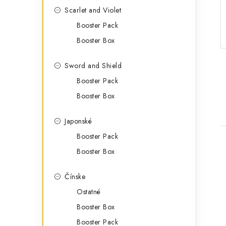
g
ý
Scarlet and Violet
ó
Booster Pack
p
r
Booster Box
a
i
e
n
Sword and Shield
Booster Pack
e
Booster Box
l
Japonské
Booster Pack
Booster Box
Čínske
Ostatné
i
Booster Box
Booster Pack