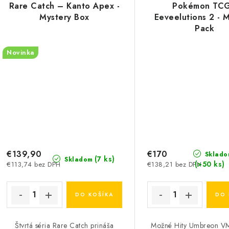
Rare Catch – Kanto Apex -
Pokémon TCG
Mystery Box
Eeveelutions 2 - 
Pack
Novinka
€139,90
€170
Sklado
(7 ks)
Skladom
(>50 ks)
€113,74 bez DPH
€138,21 bez DPH
DO KOŠÍKA
DO 
Štvrtá séria Rare Catch prináša
Možné Hity Umbreon V