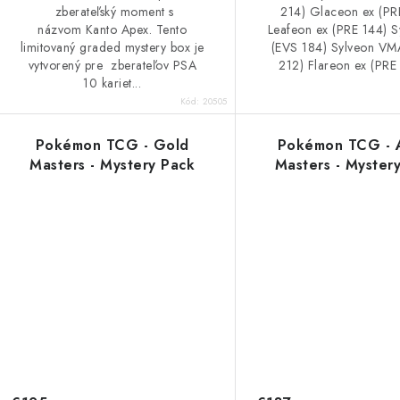
zberateľský moment s
214) Glaceon ex (PR
názvom Kanto Apex. Tento
Leafeon ex (PRE 144) S
limitovaný graded mystery box je
(EVS 184) Sylveon VM
vytvorený pre zberateľov PSA
212) Flareon ex (PRE 
10 kariet...
Kód:
20505
Pokémon TCG - Gold
Pokémon TCG - A
Masters - Mystery Pack
Masters - Myster