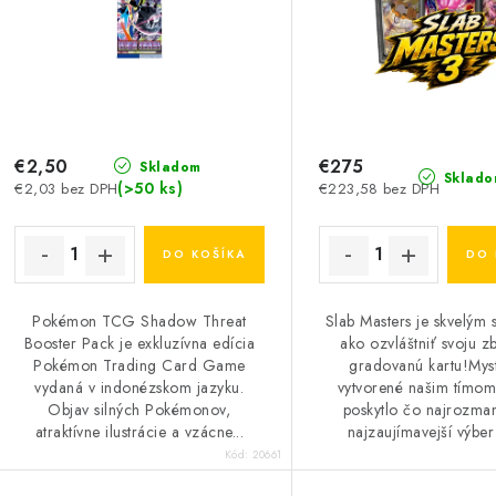
e
p
p
r
r
o
o
d
d
€2,50
€275
Skladom
Sklado
(>50 ks)
€2,03 bez DPH
€223,58 bez DPH
u
u
k
k
DO KOŠÍKA
DO 
t
o
Pokémon TCG Shadow Threat
Slab Masters je skvelým
o
Booster Pack je exkluzívna edícia
ako ozvláštniť svoju z
v
Pokémon Trading Card Game
gradovanú kartu!Myst
v
vydaná v indonézskom jazyku.
vytvorené našim tímom
Objav silných Pokémonov,
poskytlo čo najrozmani
atraktívne ilustrácie a vzácne...
najzaujímavejší výber 
Kód:
20661