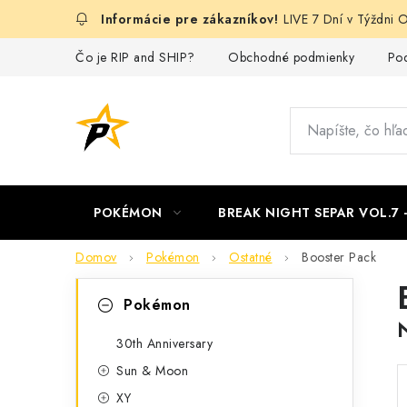
Prejsť
LIVE 7 Dní v Týždn
na
obsah
Čo je RIP and SHIP?
Obchodné podmienky
Pod
POKÉMON
BREAK NIGHT SEPAR VOL.7
Domov
Pokémon
Ostatné
Booster Pack
B
K
Preskočiť
Pokémon
kategórie
a
o
t
30th Anniversary
č
Sun & Moon
e
n
XY