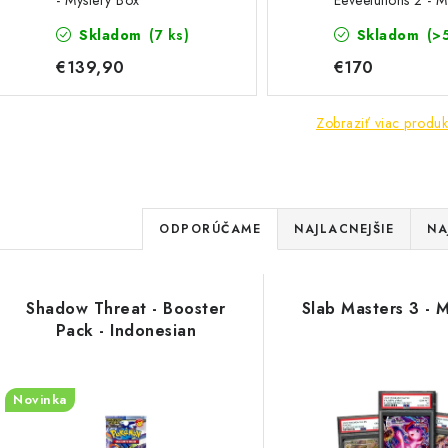
- Mystery Box
Eeveelutions 2 - M
Pack
Skladom
(7 ks)
Skladom
(>
€139,90
€170
Zobraziť viac produk
R
ODPORÚČAME
NAJLACNEJŠIE
NA
a
V
d
Shadow Threat - Booster
Slab Masters 3 - 
ý
e
Pack - Indonesian
p
n
Novinka
i
s