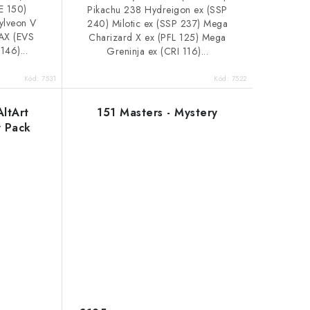
E 150)
Pikachu 238 Hydreigon ex (SSP
ylveon V
240) Milotic ex (SSP 237) Mega
AX (EVS
Charizard X ex (PFL 125) Mega
146)...
Greninja ex (CRI 116)...
Kód:
7531
Kód:
7522
ltArt
151 Masters - Mystery
y Pack