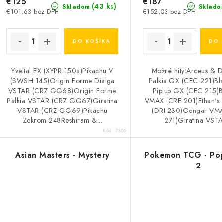
€125
€187
(43 ks)
Skladom
Sklado
€101,63 bez DPH
€152,03 bez DPH
DO KOŠÍKA
DO 
Yveltal EX (XYPR 150a)Pikachu V
Možné hity:Arceus & D
(SWSH 145)Origin Forme Dialga
Palkia GX (CEC 221)Bla
VSTAR (CRZ GG68)Origin Forme
Piplup GX (CEC 215)B
Palkia VSTAR (CRZ GG67)Giratina
VMAX (CRE 201)Ethan's
VSTAR (CRZ GG69)Pikachu
(DRI 230)Gengar VM
Zekrom 248Reshiram &...
271)Giratina VSTA
Kód:
7366
Asian Masters - Mystery
Pokemon TCG - Pop
2