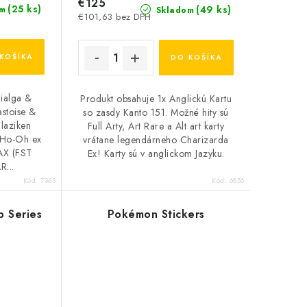
€125
(25 ks)
(49 ks)
m
Skladom
€101,63 bez DPH
KOŠÍKA
DO KOŠÍKA
ialga &
Produkt obsahuje 1x Anglickú Kartu
stoise &
so zasdy Kanto 151. Možné hity sú
laziken
Full Arty, Art Rare a Alt art karty
 Ho-Oh ex
vrátane legendárneho Charizarda
AX (FST
Ex! Karty sú v anglickom Jazyku.
R...
Kód:
7363
Kód:
6856
 Series
Pokémon Stickers