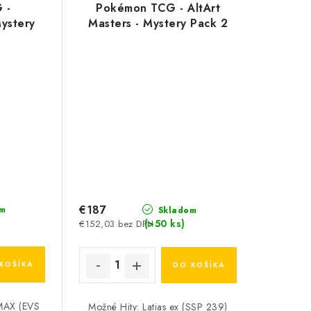
 -
Pokémon TCG - AltArt
Mystery
Masters - Mystery Pack 2
€187
m
Skladom
(>50 ks)
€152,03 bez DPH
KOŠÍKA
DO KOŠÍKA
MAX (EVS
Možné Hity: Latias ex (SSP 239)