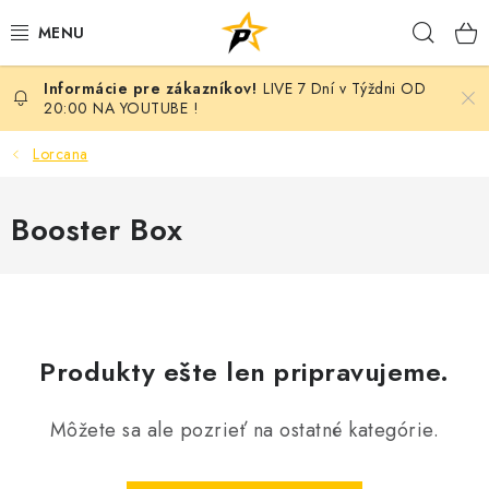
Prejsť
Hľad
na
obsah
LIVE 7 Dní v Týždni OD
POKÉMON
20:00 NA YOUTUBE !
BREAK NIGHT SEPAR VOL.7 - MONARCH EDITION
Lorcana
BATTLE
Booster Box
BREAKY
MARVEL
Produkty ešte len pripravujeme.
MAGIC THE GATHERING
Môžete sa ale pozrieť na ostatné kategórie.
ANIME