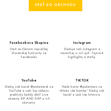
ŠPORTY
SPÄŤ DO OBCHODU
DISNEY
HIT PARADE
OSTATNÉ
Facebookova Skupina
Instagram
Staň sa členom najväčšej
Sleduje náš instagram a
STAR WARS
Slovenskej komunity na
nenechaj si nič újsť. Fajnové
Facebooku
highlighty a storky.
ŠPECIÁLNE
Čo je RIP and SHIP?
Obchodné podmienky
YouTube
TIKTOK
Podmienky ochrany osobných údajov
Moja objednávka
Sleduj náš kanál @pokestarsk na
Naše konto @pokerstars na
YouTube a zaži top zábavu
tiktoku ide bomby! Sleduj náš
Odstúpenie od zmluvy formou elektronického formulára
prakticky každý deň! Live
kanál a zaži top hitovice.
streamy RIP AND SHIP a ich
záznamy.