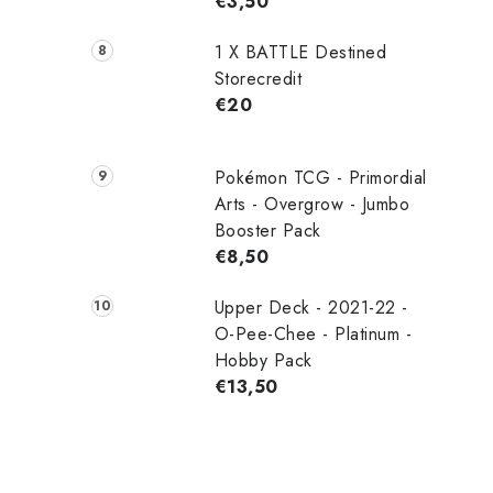
€3,50
1 X BATTLE Destined
Storecredit
l
€20
Pokémon TCG - Primordial
Arts - Overgrow - Jumbo
Booster Pack
€8,50
i
Upper Deck - 2021-22 -
O-Pee-Chee - Platinum -
Hobby Pack
r
€13,50