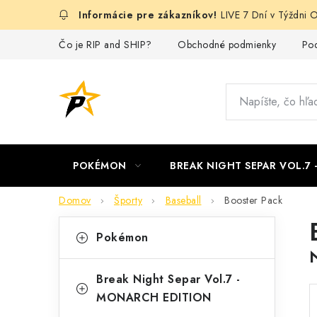
Prejsť
LIVE 7 Dní v Týždn
na
obsah
Čo je RIP and SHIP?
Obchodné podmienky
Pod
POKÉMON
BREAK NIGHT SEPAR VOL.7
Domov
Športy
Baseball
Booster Pack
B
K
Preskočiť
Pokémon
kategórie
a
o
t
č
Break Night Separ Vol.7 -
e
MONARCH EDITION
n