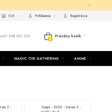
ie od zmluvy formou elektronického formulára
EUR
Prihlásenie
Registrácia
‪+421 948 801 223
Prázdny košík
NÁKUPNÝ
KOŠÍK
MAGIC THE GATHERING
ANIME
ŠPOR
ries 2 -
Topps - 2026 - Series 2 -