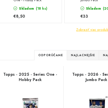
One - Hobby Pack
Jumbo Pack
Skladom
(18 ks)
Skladom
(2
€8,50
€33
Zobraziť viac produk
R
ODPORÚČAME
NAJLACNEJŠIE
NA
a
V
d
Topps - 2025 - Series One -
Topps - 2026 - Ser
ý
e
Hobby Pack
Jumbo Pack
p
n
i
s