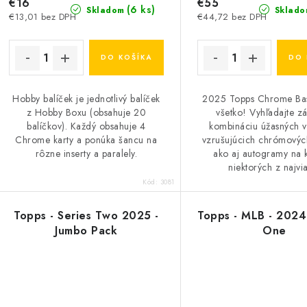
€16
€55
(6 ks)
Skladom
Sklado
€13,01 bez DPH
€44,72 bez DPH
DO KOŠÍKA
DO 
Hobby balíček je jednotlivý balíček
2025 Topps Chrome Bas
z Hobby Boxu (obsahuje 20
všetko! Vyhľadajte z
balíčkov). Každý obsahuje 4
kombináciu úžasných v
Chrome karty a ponúka šancu na
vzrušujúcich chrómových
rôzne inserty a paralely.
ako aj autogramy na 
niektorých z najvia
Kód:
3081
Topps - Series Two 2025 -
Topps - MLB - 2024 
Jumbo Pack
One