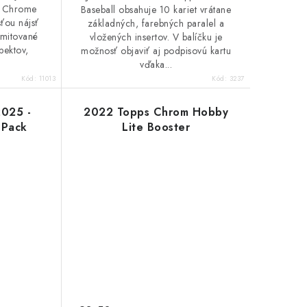
n Chrome
Baseball obsahuje 10 kariet vrátane
ťou nájsť
základných, farebných paralel a
imitované
vložených insertov. V balíčku je
pektov,
možnosť objaviť aj podpisovú kartu
vďaka...
Kód:
11013
Kód:
3237
2025 -
2022 Topps Chrom Hobby
 Pack
Lite Booster