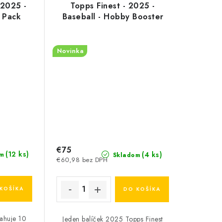
2025 -
Topps Finest - 2025 -
 Pack
Baseball - Hobby Booster
Novinka
€75
(12 ks)
(4 ks)
m
Skladom
€60,98 bez DPH
KOŠÍKA
DO KOŠÍKA
ahuje 10
Jeden balíček 2025 Topps Finest