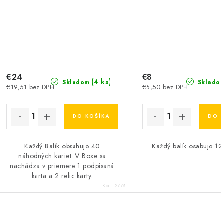
€24
€8
(4 ks)
Skladom
Sklado
€19,51 bez DPH
€6,50 bez DPH
DO KOŠÍKA
DO 
Každý Balík obsahuje 40
Každý balík osabuje 12
náhodných kariet. V Boxe sa
nachádza v priemere 1 podpísaná
karta a 2 relic karty.
Kód:
2778