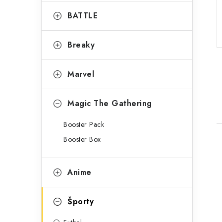
g
ý
ó
BATTLE
p
r
Breaky
a
i
e
n
Marvel
e
l
Magic The Gathering
Booster Pack
Booster Box
Anime
i
Športy