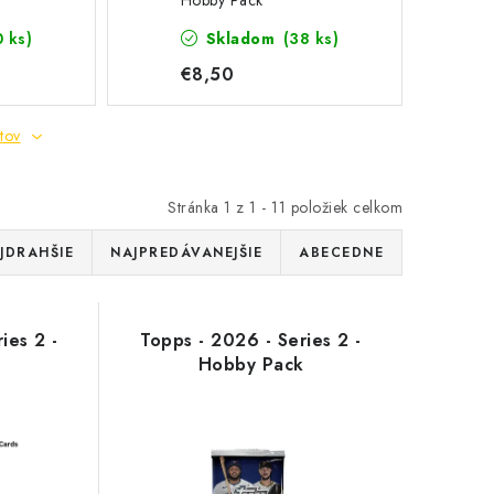
Hobby Pack
0 ks)
Skladom
(38 ks)
€8,50
tov
Stránka
1
z
1
-
11
položiek celkom
JDRAHŠIE
NAJPREDÁVANEJŠIE
ABECEDNE
ies 2 -
Topps - 2026 - Series 2 -
Hobby Pack