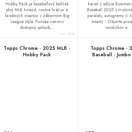
Hobby Pack je baseballový balíček
kariet z edície Bowma
plný MLB hviezd, rookie hráčov a
Baseball 2025 s možnos
farebných insertov v zábavnom Big
paralely, autogramy či l
League štýle. Ponúka cenovo
inserty. Objavte pros
dostupný spôsob,...
nováčikov a...
Kód:
18569
Topps Chrome - 2025 MLB -
Topps Chrome - 
Hobby Pack
Baseball - Jumbo