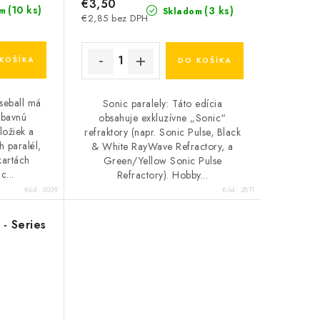
€3,50
(10 ks)
(3 ks)
m
Skladom
€2,85 bez DPH
KOŠÍKA
DO KOŠÍKA
eball má
Sonic paralely: Táto edícia
ábavnú
obsahuje exkluzívne „Sonic“
ložiek a
refraktory (napr. Sonic Pulse, Black
 paralél,
& White RayWave Refractory, a
kartách
Green/Yellow Sonic Pulse
c...
Refractory). Hobby...
Kód:
3039
Kód:
2811
- Series