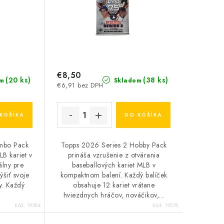
€8,50
(20 ks)
(38 ks)
m
Skladom
€6,91 bez DPH
KOŠÍKA
DO KOŠÍKA
umbo Pack
Topps 2026 Series 2 Hobby Pack
B kariet v
prináša vzrušenie z otvárania
álny pre
baseballových kariet MLB v
ýšiť svoje
kompaktnom balení. Každý balíček
y. Každý
obsahuje 12 kariet vrátane
.
hviezdnych hráčov, nováčikov,...
Kód:
19584
Kód:
19578