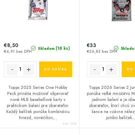
e
p
p
r
r
o
o
d
d
€8,50
€33
(18 ks)
Skladom
Sklado
€6,91 bez DPH
€26,83 bez DPH
u
u
k
k
DO KOŠÍKA
DO 
t
o
Topps 2025 Series One Hobby
Topps 2026 Series 2 J
o
Pack prináša možnosť objavovať
ponúka veľké množstvo ML
v
nové MLB baseballové karty v
jednom balení a je ide
v
praktickom balení pre zberateľov.
zberateľov, ktorí chcú zv
Každý balíček ponúka kombináciu
šance na vzácne nález
hviezd, nováčikov,...
jumbo balíček..
Kód:
7018