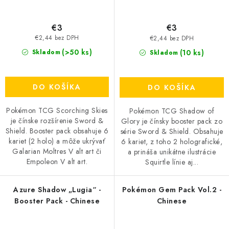
€3
€3
€2,44 bez DPH
€2,44 bez DPH
(>50 ks)
(10 ks)
Skladom
Skladom
DO KOŠÍKA
DO KOŠÍKA
Pokémon TCG Scorching Skies
Pokémon TCG Shadow of
je čínske rozšírenie Sword &
Glory je čínsky booster pack zo
Shield. Booster pack obsahuje 6
série Sword & Shield. Obsahuje
kariet (2 holo) a môže ukrývať
6 kariet, z toho 2 holografické,
Galarian Moltres V alt art či
a prináša unikátne ilustrácie
Empoleon V alt art.
Squirtle línie aj...
Azure Shadow „Lugia“ -
Pokémon Gem Pack Vol.2 -
Booster Pack - Chinese
Chinese