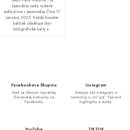
špeciálna sada vydaná
exkluzívne v pevninskej Číne 17.
januára 2025. Každý booster
balíček obsahuje štyri
holografické karty s...
O
v
l
á
d
Facebookova Skupina
Instagram
a
Staň sa členom najväčšej
Sleduje náš instagram a
Slovenskej komunity na
nenechaj si nič újsť. Fajnové
c
Facebooku
highlighty a storky.
i
e
p
r
YouTube
TIKTOK