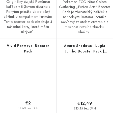
Originálny ázijský Pokémon
Pokémon TCG Nine Colors
balíček v štýlovom dizajne s
Gathering „Fusion Arts“ Booster
Ponytou prináša zberateľský
Pack je zberateľský balíček s
zážitok v kompaktnom formáte.
náhodnými kartami. Ponúka
Tento booster pack obsahuje 4
napínavý zážitok z otvárania a
náhodné karty, ktoré môžu
možnosť rozšíriť zbierku.
ukrývať...
Ideálny...
Vivid Portrayal Booster
Azure Shadows - Lugia
Pack
Jumbo Booster Pack (
Čínsky )
€2
€12,49
€1,63 bez DPH
€10,15 bez DPH