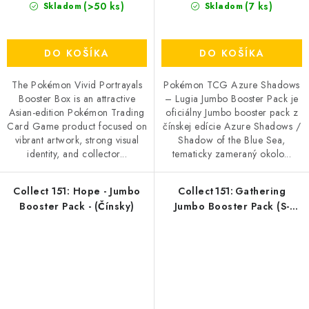
(>50 ks)
(7 ks)
Skladom
Skladom
DO KOŠÍKA
DO KOŠÍKA
The Pokémon Vivid Portrayals
Pokémon TCG Azure Shadows
Booster Box is an attractive
– Lugia Jumbo Booster Pack je
Asian-edition Pokémon Trading
oficiálny Jumbo booster pack z
Card Game product focused on
čínskej edície Azure Shadows /
vibrant artwork, strong visual
Shadow of the Blue Sea,
identity, and collector...
tematicky zameraný okolo...
Collect 151: Hope - Jumbo
Collect 151: Gathering
Booster Pack - (Čínsky)
Jumbo Booster Pack (S-
Čínsky)