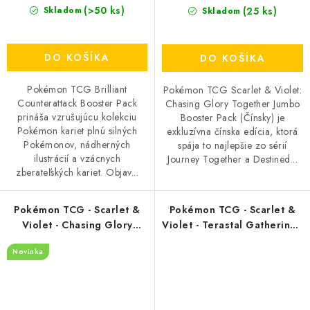
(>50 ks)
(25 ks)
Skladom
Skladom
DO KOŠÍKA
DO KOŠÍKA
Pokémon TCG Brilliant
Pokémon TCG Scarlet & Violet:
Counterattack Booster Pack
Chasing Glory Together Jumbo
prináša vzrušujúcu kolekciu
Booster Pack (Čínsky) je
Pokémon kariet plnú silných
exkluzívna čínska edícia, ktorá
Pokémonov, nádherných
spája to najlepšie zo sérií
ilustrácií a vzácnych
Journey Together a Destined...
zberateľských kariet. Objav...
Pokémon TCG - Scarlet &
Pokémon TCG - Scarlet &
Violet - Chasing Glory
Violet - Terastal Gathering -
Together - Booster Pack -
Booster Pack - (Čínsky)
Novinka
(Čínsky)