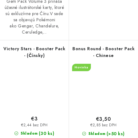
Gem Pack Volume 3 prináša
úžasné ilustrátorské karty, ktoré
sú exkluzívne pre Čínu.V sade
sa objavujú Pokémoni
ako Gengar, Chandelure,
Ceruledge,...
Victory Stars - Booster Pack
Bonus Round - Booster Pack
- (Čínsky)
- Chinese
Novinka
€3
€3,50
€2,44 bez DPH
€2,85 bez DPH
(30 ks)
(>50 ks)
Skladom
Skladom