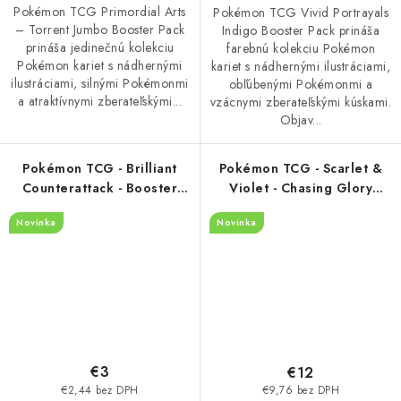
Pokémon TCG Primordial Arts
Pokémon TCG Vivid Portrayals
– Torrent Jumbo Booster Pack
Indigo Booster Pack prináša
prináša jedinečnú kolekciu
farebnú kolekciu Pokémon
Pokémon kariet s nádhernými
kariet s nádhernými ilustráciami,
ilustráciami, silnými Pokémonmi
obľúbenými Pokémonmi a
a atraktívnymi zberateľskými...
vzácnymi zberateľskými kúskami.
Objav...
Pokémon TCG - Brilliant
Pokémon TCG - Scarlet &
Counterattack - Booster
Violet - Chasing Glory
Pack
Together - Jumbo Booster
Novinka
Novinka
Pack - (Čínsky)
€3
€12
€2,44 bez DPH
€9,76 bez DPH