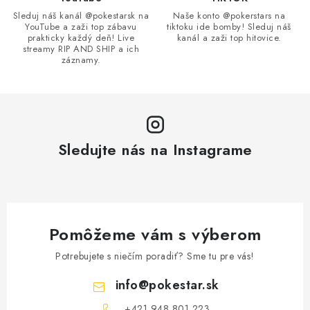
v
Sleduj náš kanál @pokestarsk na
Naše konto @pokerstars na
YouTube a zaži top zábavu
tiktoku ide bomby! Sleduj náš
k
prakticky každý deň! Live
kanál a zaži top hitovice.
y
streamy RIP AND SHIP a ich
záznamy.
v
ý
p
i
s
Sledujte nás na Instagrame
u
Pomôžeme vám s výberom
Potrebujete s niečím poradiť? Sme tu pre vás!
info
@
pokestar.sk
‪+421 948 801 223