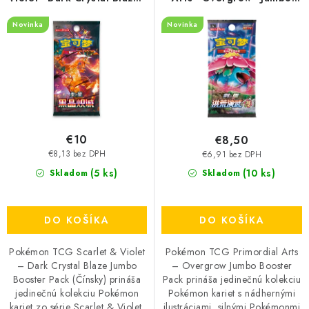
r
e
Jumbo Booster Pack -
Booster Pack
o
p
Novinka
Novinka
(Čínsky)
d
r
u
o
k
d
t
u
o
k
v
t
€10
€8,50
o
€8,13 bez DPH
€6,91 bez DPH
(5 ks)
v
(10 ks)
Skladom
Skladom
DO KOŠÍKA
DO KOŠÍKA
Pokémon TCG Scarlet & Violet
Pokémon TCG Primordial Arts
– Dark Crystal Blaze Jumbo
– Overgrow Jumbo Booster
Booster Pack (Čínsky) prináša
Pack prináša jedinečnú kolekciu
jedinečnú kolekciu Pokémon
Pokémon kariet s nádhernými
kariet zo série Scarlet & Violet.
ilustráciami, silnými Pokémonmi