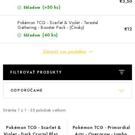
ŠPORTY
€3,50
(>50 ks)
Skladom
DISNEY
Pokémon TCG - Scarlet & Violet - Terastal
Gathering - Booster Pack - (Čínsky)
€12
HIT PARADE
(40 ks)
Skladom
OSTATNÉ
Zobraziť viac produktov
STAR WARS
FILTROVAŤ PRODUKTY
ŠPECIÁLNE
V
R
ODPORÚČAME
ý
a
Čo je RIP and SHIP?
Obchodné podmienky
p
d
Podmienky ochrany osobných údajov
Moja objednávka
i
e
Stránka
1
z
1
-
35
položiek celkom
Odstúpenie od zmluvy formou elektronického formulára
s
n
p
i
Pokémon TCG - Scarlet &
Pokémon TCG - Primordial
Violet - Dark Crystal Blaze -
Arts - Overgrow - Jumbo