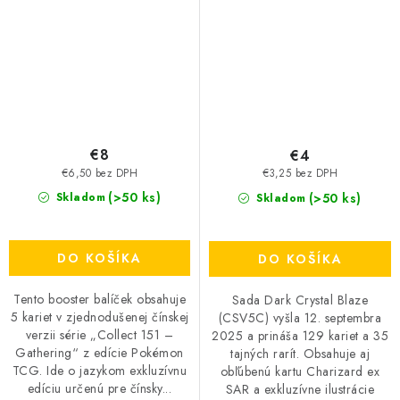
€8
€4
€6,50 bez DPH
€3,25 bez DPH
(>50 ks)
(>50 ks)
Skladom
Skladom
DO KOŠÍKA
DO KOŠÍKA
Tento booster balíček obsahuje
Sada Dark Crystal Blaze
5 kariet v zjednodušenej čínskej
(CSV5C) vyšla 12. septembra
verzii série „Collect 151 –
2025 a prináša 129 kariet a 35
Gathering“ z edície Pokémon
tajných rarít. Obsahuje aj
TCG. Ide o jazykom exkluzívnu
obľúbenú kartu Charizard ex
edíciu určenú pre čínsky...
SAR a exkluzívne ilustrácie