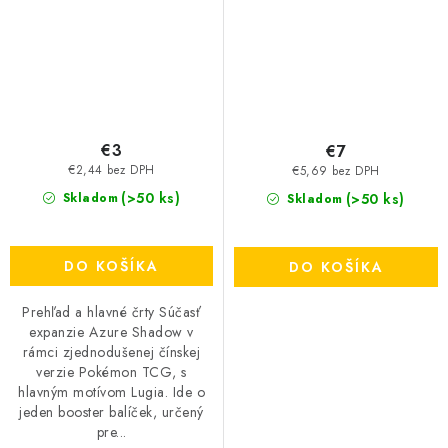
€3
€7
€2,44 bez DPH
€5,69 bez DPH
(>50 ks)
(>50 ks)
Skladom
Skladom
DO KOŠÍKA
DO KOŠÍKA
Prehľad a hlavné črty Súčasť
expanzie Azure Shadow v
rámci zjednodušenej čínskej
verzie Pokémon TCG, s
hlavným motívom Lugia. Ide o
jeden booster balíček, určený
pre...