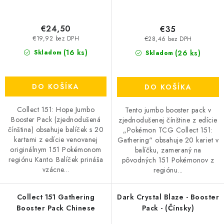
€24,50
€35
€19,92 bez DPH
€28,46 bez DPH
(16 ks)
(26 ks)
Skladom
Skladom
DO KOŠÍKA
DO KOŠÍKA
Collect 151: Hope Jumbo
Tento jumbo booster pack v
Booster Pack (zjednodušená
zjednodušenej čínštine z edície
čínština) obsahuje balíček s 20
„Pokémon TCG Collect 151:
kartami z edície venovanej
Gathering“ obsahuje 20 kariet v
originálnym 151 Pokémonom
balíčku, zameraný na
regiónu Kanto. Balíček prináša
pôvodných 151 Pokémonov z
vzácne...
regiónu...
Collect 151 Gathering
Dark Crystal Blaze - Booster
Booster Pack Chinese
Pack - (Čínsky)