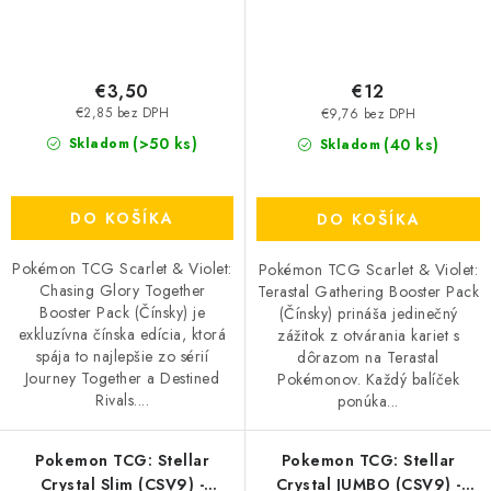
€3,50
€12
€2,85 bez DPH
€9,76 bez DPH
(>50 ks)
(40 ks)
Skladom
Skladom
DO KOŠÍKA
DO KOŠÍKA
Pokémon TCG Scarlet & Violet:
Pokémon TCG Scarlet & Violet:
Chasing Glory Together
Terastal Gathering Booster Pack
Booster Pack (Čínsky) je
(Čínsky) prináša jedinečný
exkluzívna čínska edícia, ktorá
zážitok z otvárania kariet s
spája to najlepšie zo sérií
dôrazom na Terastal
Journey Together a Destined
Pokémonov. Každý balíček
Rivals....
ponúka...
Pokemon TCG: Stellar
Pokemon TCG: Stellar
Crystal Slim (CSV9) -
Crystal JUMBO (CSV9) -