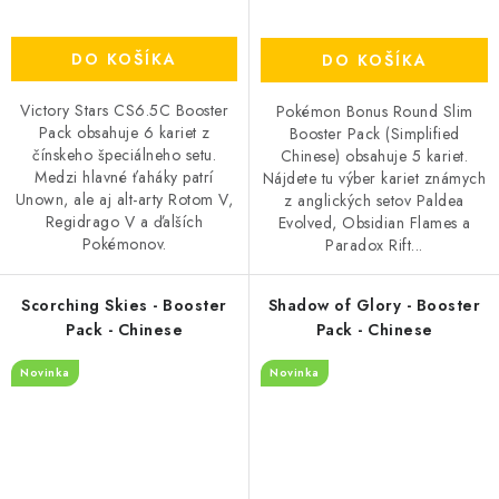
DO KOŠÍKA
DO KOŠÍKA
Victory Stars CS6.5C Booster
Pokémon Bonus Round Slim
Pack obsahuje 6 kariet z
Booster Pack (Simplified
čínskeho špeciálneho setu.
Chinese) obsahuje 5 kariet.
Medzi hlavné ťaháky patrí
Nájdete tu výber kariet známych
Unown, ale aj alt-arty Rotom V,
z anglických setov Paldea
Regidrago V a ďalších
Evolved, Obsidian Flames a
Pokémonov.
Paradox Rift...
Scorching Skies - Booster
Shadow of Glory - Booster
Pack - Chinese
Pack - Chinese
Novinka
Novinka