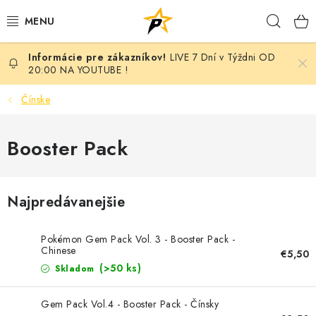
Prejsť
Hľad
na
obsah
LIVE 7 Dní v Týždni OD
POKÉMON
20:00 NA YOUTUBE !
BREAK NIGHT SEPAR VOL.7 - MONARCH EDITION
Čínske
BATTLE
Booster Pack
BREAKY
Najpredávanejšie
MARVEL
Pokémon Gem Pack Vol. 3 - Booster Pack -
MAGIC THE GATHERING
Chinese
€5,50
(>50 ks)
Skladom
ANIME
Gem Pack Vol.4 - Booster Pack - Čínsky