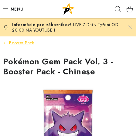
Prejsť
Hľad
na
obsah
LIVE 7 Dní v Týždni OD
POKÉMON
20:00 NA YOUTUBE !
BREAK NIGHT SEPAR VOL.7 - MONARCH EDITION
Booster Pack
BATTLE
Pokémon Gem Pack Vol. 3 -
Booster Pack - Chinese
BREAKY
MARVEL
MAGIC THE GATHERING
ANIME