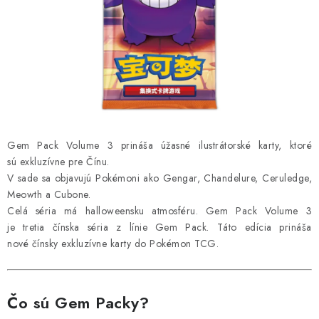
ŠPORTY
DISNEY
HIT PARADE
OSTATNÉ
Gem Pack Volume 3 prináša úžasné ilustrátorské karty, ktoré
STAR WARS
sú exkluzívne pre Čínu.
V sade sa objavujú Pokémoni ako Gengar, Chandelure, Ceruledge,
ŠPECIÁLNE
Meowth a Cubone.
Celá séria má halloweensku atmosféru. Gem Pack Volume 3
Čo je RIP and SHIP?
Obchodné podmienky
je tretia čínska séria z línie Gem Pack. Táto edícia prináša
nové čínsky exkluzívne karty do Pokémon TCG.
Podmienky ochrany osobných údajov
Moja objednávka
Odstúpenie od zmluvy formou elektronického formulára
Čo sú Gem Packy?