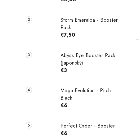
Storm Emeralda - Booster
Pack
€7,50
Abyss Eye Booster Pack
(Japonský)
€3
l
Mega Evolution - Pitch
Black
€6
Perfect Order - Booster
i
€6