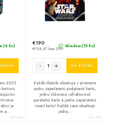
€190
(4 ks)
(15 ks)
m
Skladom
€154,47 bez DPH
KOŠÍKA
DO KOŠÍKA
ars 2025
Každá škatuľa obsahuje v priemere
-kartovú
jednu zapečatenú podpísanú kartu,
utujúcimi
jednu číslovanú refraktorovú
 chrome
paralelnú kartu a jednu zapečatenú
abici je
insert kartu! Každá case obsahuje
m a...
jednu...
Kód:
3405
Kód:
1905