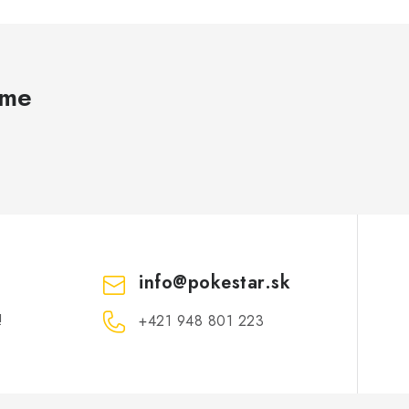
ame
info
@
pokestar.sk
!
‪+421 948 801 223