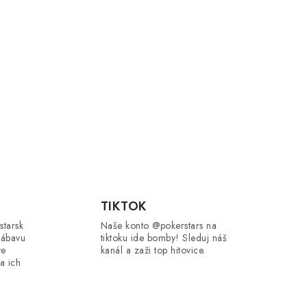
TIKTOK
starsk
Naše konto @pokerstars na
zábavu
tiktoku ide bomby! Sleduj náš
ve
kanál a zaži top hitovice.
a ich