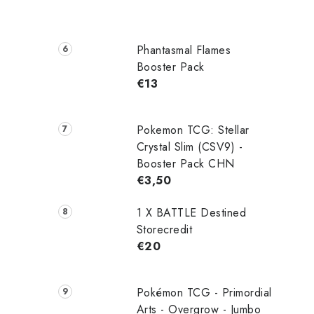
Phantasmal Flames
r
Booster Pack
€13
Pokemon TCG: Stellar
Crystal Slim (CSV9) -
Booster Pack CHN
€3,50
1 X BATTLE Destined
i
Storecredit
€20
Pokémon TCG - Primordial
Arts - Overgrow - Jumbo