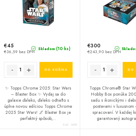
e
p
p
r
r
o
o
d
d
€45
€300
(10 ks)
Skladom
Sklado
€36,59 bez DPH
€243,90 bez DPH
u
u
k
k
DO KOŠÍKA
DO 
t
o
✨ Topps Chrome 2025: Star Wars
Topps Chrome® Star W
o
– Blaster Box ✨ Vydaj sa do
Hobby Box ponúka 200
v
galaxie ďaleko, ďaleko odtiaľto s
sadu s ikonickými i deb
v
úplne novou edíciou Topps Chrome
postavami v luxusnom
2025 Star Wars! 🌌 Blaster Box je
spracovaní. V každej kr
perfektný spôsob,...
garantovaný autogra
Kód:
3480