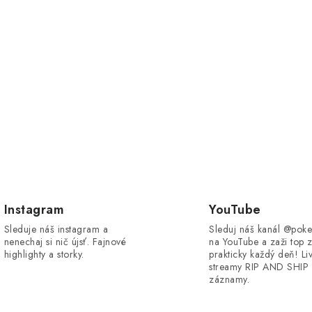
Instagram
YouTube
Sleduje náš instagram a
Sleduj náš kanál @poke
nenechaj si nič újsť. Fajnové
na YouTube a zaži top 
highlighty a storky.
prakticky každý deň! Li
streamy RIP AND SHIP 
záznamy.