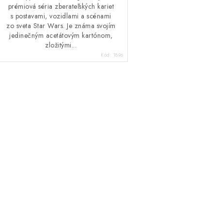
prémiová séria zberateľských kariet
s postavami, vozidlami a scénami
zo sveta Star Wars. Je známa svojím
jedinečným acetátovým kartónom,
zložitými...
Kód:
1896
O
v
á
d
a
c