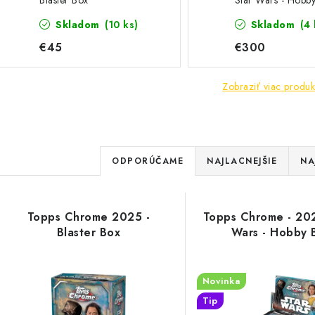
Blaster Box
Star Wars - Hobb
Skladom
(10 ks)
Skladom
(4 
€45
€300
Zobraziť viac produk
R
ODPORÚČAME
NAJLACNEJŠIE
NA
a
V
d
Topps Chrome 2025 -
Topps Chrome - 202
ý
e
Blaster Box
Wars - Hobby 
p
n
Novinka
i
Tip
s