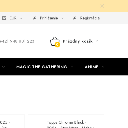
ie od zmluvy formou elektronického formulára
EUR
Prihlásenie
Registrácia
‪+421 948 801 223
Prázdny košík
NÁKUPNÝ
KOŠÍK
MAGIC THE GATHERING
ANIME
ŠPOR
025 -
Topps Chrome Black -