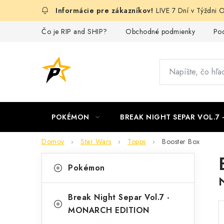
Prejsť
LIVE 7 Dní v Týždn
na
obsah
Čo je RIP and SHIP?
Obchodné podmienky
Pod
POKÉMON
BREAK NIGHT SEPAR VOL.7
Domov
Star Wars
Topps
Booster Box
B
K
Preskočiť
Pokémon
kategórie
a
o
t
č
Break Night Separ Vol.7 -
e
MONARCH EDITION
n