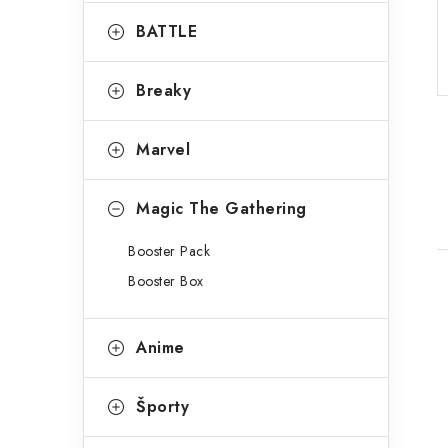
g
ý
ó
BATTLE
p
r
Breaky
a
i
e
n
Marvel
e
l
Magic The Gathering
Booster Pack
Booster Box
Anime
i
Športy