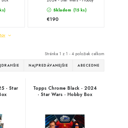
y Box
2024 - Star Wars - Hobby
Box
ks)
Skladom
(15 ks)
€190
tov
Stránka
1
z
1
-
4
položiek celkom
JDRAHŠIE
NAJPREDÁVANEJŠIE
ABECEDNE
5 - Star
Topps Chrome Black - 2024
Box
- Star Wars - Hobby Box