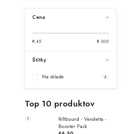
Cena
€
45
€
300
Štítky
Na sklade
4
Top 10 produktov
Riftbound - Vendetta -
Booster Pack
€6,50