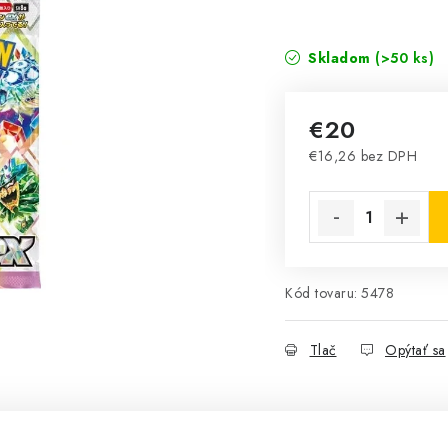
Skladom
(>50 ks)
€20
€16,26 bez DPH
Jednotková cena:
Kód tovaru:
5478
Tlač
Opýtať sa