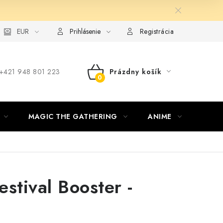
ie od zmluvy formou elektronického formulára
EUR
Prihlásenie
Registrácia
‪+421 948 801 223
Prázdny košík
NÁKUPNÝ
KOŠÍK
MAGIC THE GATHERING
ANIME
ŠPOR
estival Booster -