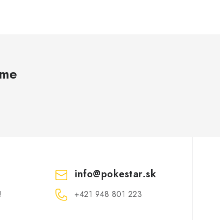
ame
info
@
pokestar.sk
!
‪+421 948 801 223