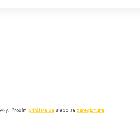
pevky. Prosím
prihláste sa
alebo sa
zaregistrujte
.