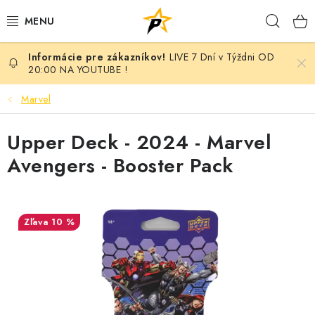
Prejsť
Hľad
na
obsah
LIVE 7 Dní v Týždni OD
POKÉMON
20:00 NA YOUTUBE !
BREAK NIGHT SEPAR VOL.7 - MONARCH EDITION
Marvel
BATTLE
Upper Deck - 2024 - Marvel
Avengers - Booster Pack
BREAKY
MARVEL
10 %
MAGIC THE GATHERING
ANIME