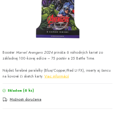
ŠPORTY
DISNEY
HIT PARADE
OSTATNÉ
Booster
Marvel Avengers 2024
prináša 6 náhodných kariet zo
STAR WARS
základnej 100‑kovej edície – 75 postáv a 25 Battle Time.
ŠPECIÁLNE
Nájdeš farebné paralelky (Blue/Copper/Red Lt FX), inserty aj šancu
na kovové či sketch karty.
Viac informácií
Čo je RIP and SHIP?
Obchodné podmienky
Podmienky ochrany osobných údajov
Moja objednávka
(6 ks)
Skladom
Odstúpenie od zmluvy formou elektronického formulára
Možnosti doručenia