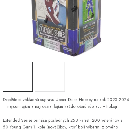
ŠPORTY
DISNEY
HIT PARADE
OSTATNÉ
STAR WARS
ŠPECIÁLNE
Čo je RIP and SHIP?
Obchodné podmienky
Doplňte si základnú súpravu Upper Deck Hockey na rok 2023-2024
Podmienky ochrany osobných údajov
Moja objednávka
– najcennejšiu a najrozsiahlejšiu každoročnú súpravu v hokeji!
Odstúpenie od zmluvy formou elektronického formulára
Extended Series prináša posledných 250 kariet: 200 veteránov a
50 Young Guns 1. kola (nováčikov, ktorí boli výbermi z prvého