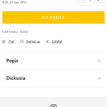
€36,59 bez DPH
Jednotková cena:
DO KOŠÍKA
Kód tovaru:
4242
Tlač
Opýtať sa
Zdieľať
Popis
Diskusia