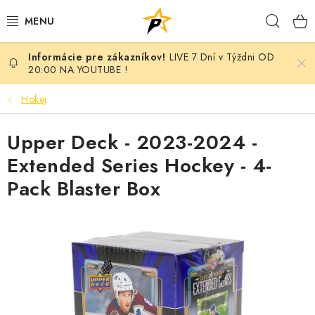
Prejsť
Hľad
na
obsah
LIVE 7 Dní v Týždni OD
POKÉMON
20:00 NA YOUTUBE !
BREAK NIGHT SEPAR VOL.7 - MONARCH EDITION
Hokej
BATTLE
Upper Deck - 2023-2024 -
Extended Series Hockey - 4-
BREAKY
Pack Blaster Box
MARVEL
MAGIC THE GATHERING
ANIME