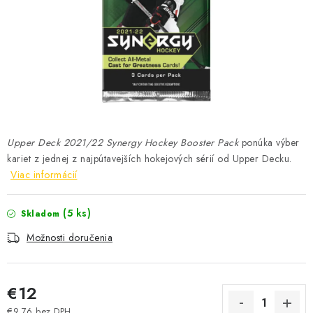
ŠPORTY
DISNEY
HIT PARADE
OSTATNÉ
Upper Deck 2021/22 Synergy Hockey Booster Pack
ponúka výber
STAR WARS
kariet z jednej z najpútavejších hokejových sérií od Upper Decku.
Viac informácií
ŠPECIÁLNE
(5 ks)
Skladom
Čo je RIP and SHIP?
Obchodné podmienky
Možnosti doručenia
Podmienky ochrany osobných údajov
Moja objednávka
Odstúpenie od zmluvy formou elektronického formulára
€12
€9,76 bez DPH