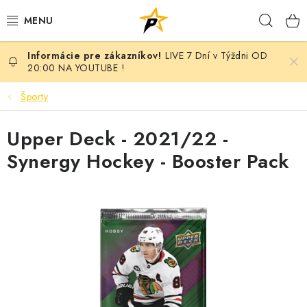
Prejsť
Hľad
na
obsah
LIVE 7 Dní v Týždni OD
POKÉMON
20:00 NA YOUTUBE !
BREAK NIGHT SEPAR VOL.7 - MONARCH EDITION
Športy
BATTLE
Upper Deck - 2021/22 -
Synergy Hockey - Booster Pack
BREAKY
MARVEL
MAGIC THE GATHERING
ANIME