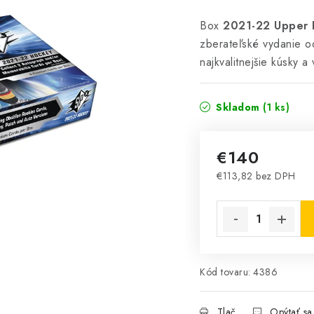
Box
2021-22 Upper 
zberateľské vydanie o
najkvalitnejšie kúsky a
Skladom
(1 ks)
€140
€113,82 bez DPH
Jednotková cena:
Kód tovaru:
4386
Tlač
Opýtať sa