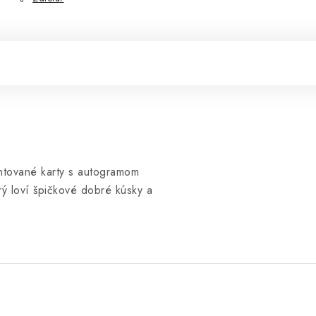
antované karty s autogramom
rý loví špičkové dobré kúsky a