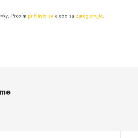
pevky. Prosím
prihláste sa
alebo sa
zaregistrujte
.
ame