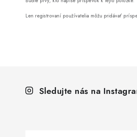
Buďte prvý, kto napíše príspevok k tejto položke.
Len registrovaní používatelia môžu pridávať prís
Sledujte nás na Instagr