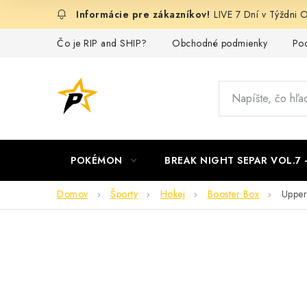
Prejsť
LIVE 7 Dní v Týždn
na
obsah
Čo je RIP and SHIP?
Obchodné podmienky
Pod
POKÉMON
BREAK NIGHT SEPAR VOL.7
Domov
Športy
Hokej
Booster Box
Upper