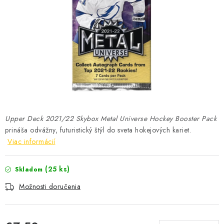
ŠPORTY
DISNEY
HIT PARADE
OSTATNÉ
STAR WARS
Upper Deck 2021/22 Skybox Metal Universe Hockey Booster Pack
prináša odvážny, futuristický štýl do sveta hokejových kariet.
ŠPECIÁLNE
Viac informácií
Čo je RIP and SHIP?
Obchodné podmienky
(25 ks)
Skladom
Podmienky ochrany osobných údajov
Moja objednávka
Možnosti doručenia
Odstúpenie od zmluvy formou elektronického formulára