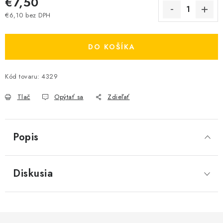
€7,50
€6,10 bez DPH
Jednotková cena:
DO KOŠÍKA
Kód tovaru:
4329
Tlač
Opýtať sa
Zdieľať
Popis
Diskusia