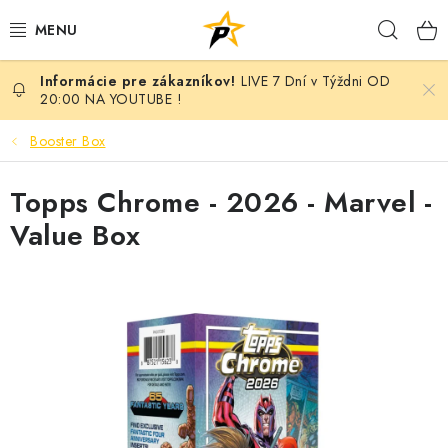
Prejsť
Hľad
na
obsah
LIVE 7 Dní v Týždni OD
POKÉMON
20:00 NA YOUTUBE !
BREAK NIGHT SEPAR VOL.7 - MONARCH EDITION
Booster Box
BATTLE
Topps Chrome - 2026 - Marvel -
Value Box
BREAKY
MARVEL
MAGIC THE GATHERING
ANIME