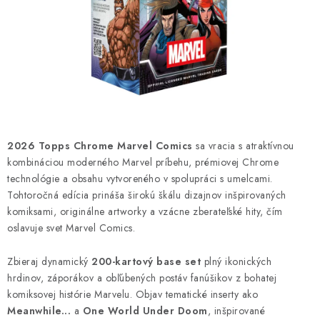
ŠPORTY
DISNEY
HIT PARADE
OSTATNÉ
2026 Topps Chrome Marvel Comics
sa vracia s atraktívnou
STAR WARS
kombináciou moderného Marvel príbehu, prémiovej Chrome
technológie a obsahu vytvoreného v spolupráci s umelcami.
ŠPECIÁLNE
Tohtoročná edícia prináša širokú škálu dizajnov inšpirovaných
komiksami, originálne artworky a vzácne zberateľské hity, čím
Čo je RIP and SHIP?
Obchodné podmienky
oslavuje svet Marvel Comics.
Podmienky ochrany osobných údajov
Moja objednávka
Zbieraj dynamický
200-kartový base set
plný ikonických
Odstúpenie od zmluvy formou elektronického formulára
hrdinov, záporákov a obľúbených postáv fanúšikov z bohatej
komiksovej histórie Marvelu. Objav tematické inserty ako
Meanwhile...
a
One World Under Doom
, inšpirované