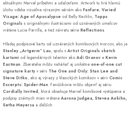
aktuálnymi Marvel príbehmi a udalosťami. Artwork tu hrá hlavnú
úlohu vďaka vizuálne výrazným sériám ako
Fanfare
,
Varied
Visage: Age of Apocalypse
od Belly Rachlin,
Topps
Originals
s originálnymi ilustráciami od uznávaných umelcov
vrátane Lucia Parrilla, a tiež návratu série
Reflections
.
Hľadaj podpisové karty od uznávaných komiksových tvorcov, ako je
Stanley „Artgerm“ Lau
, spolu s
Artist Originals sketch
kartami
od legendárnych talentov ako
Adi Granov
a
Kevin
Eastman
. Zberatelia môžu naháňať aj unikátne
one-of-one cut
signature karty
v sérii
The One and Only: Stan Lee and
Steve Ditko
, ako aj výrezy z klasických komiksov v sérii
Comic
Excerpts: Spider-Man
. Fanúšikovia môžu objaviť aj sériu
Cordially Invited
, ktorá obsahuje Marvel komiksové vystúpenia a
podpisy známych mien vrátane
Aarona Judgea, Stevea Aokiho,
Setha Meyersa
a ďalších.