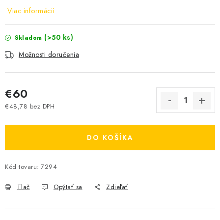
Viac informácií
(>50 ks)
Skladom
Možnosti doručenia
€60
€48,78 bez DPH
Jednotková cena:
DO KOŠÍKA
Kód tovaru:
7294
Tlač
Opýtať sa
Zdieľať