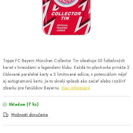
ŠPORTY
DISNEY
HIT PARADE
OSTATNÉ
Topps FC Bayern München Collector Tin obsahuje 35 futbalových
STAR WARS
kariet s hviezdami a legendami klubu. Každá tin-plechovka prináša 2
číslované paralelné karty a 3 limitované edície, s potenciálom nájsť
ŠPECIÁLNE
aj autogramovú kartu. Je to skvelý spôsob ako začať alebo rozšíriť
zbierku pre fanúšikov Bayernu.
Viac informácií
Čo je RIP and SHIP?
Obchodné podmienky
Podmienky ochrany osobných údajov
Moja objednávka
(7 ks)
Skladom
Odstúpenie od zmluvy formou elektronického formulára
Možnosti doručenia