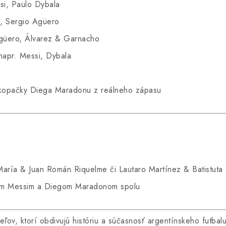
si, Paulo Dybala
, Sergio Agüero
güero, Álvarez & Garnacho
apr. Messi, Dybala
kopačky Diega Maradonu z reálneho zápasu
aría & Juan Román Riquelme či Lautaro Martínez & Batistuta
lom Messim a Diegom Maradonom spolu
eľov, ktorí obdivujú históriu a súčasnosť argentínskeho futba