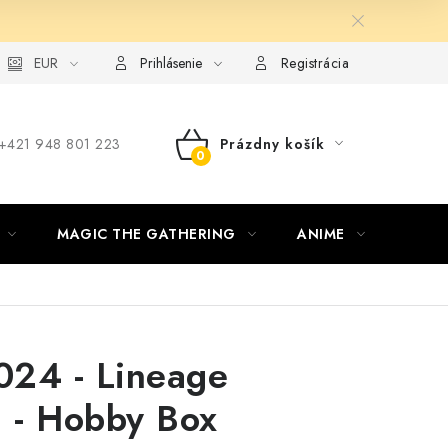
ie od zmluvy formou elektronického formulára
EUR
Prihlásenie
Registrácia
‪+421 948 801 223
Prázdny košík
NÁKUPNÝ
KOŠÍK
MAGIC THE GATHERING
ANIME
ŠPOR
024 - Lineage
a - Hobby Box