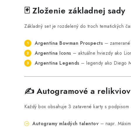
🃏 Zloženie základnej sady
Základný set je rozdelený do troch tematických čas
Argentina Bowman Prospects
– zamerané n
Argentina Icons
– aktuálne hviezdy ako Lio
Argentina Legends
– legendy ako Diego Mar
✍️ Autogramové a relikviov
Každý box obsahuje 3 zatavené karty s podpisom a
Autogramy mladých talentov
– napr. Máximo