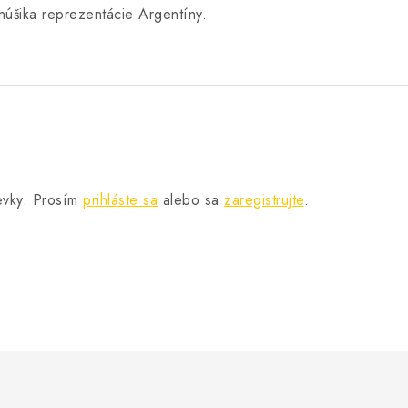
anúšika reprezentácie Argentíny.
pevky. Prosím
prihláste sa
alebo sa
zaregistrujte
.