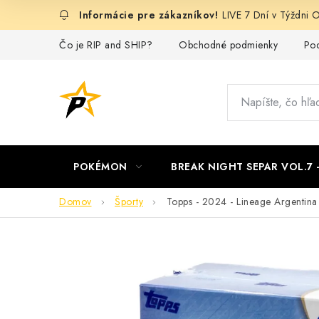
Prejsť
LIVE 7 Dní v Týždn
na
obsah
Čo je RIP and SHIP?
Obchodné podmienky
Pod
POKÉMON
BREAK NIGHT SEPAR VOL.7
Domov
Športy
Topps - 2024 - Lineage Argentina