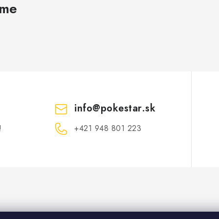
ame
info
@
pokestar.sk
!
‪+421 948 801 223