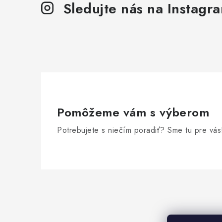
Sledujte nás na Instagr
Pomôžeme vám s výberom
Potrebujete s niečím poradiť? Sme tu pre vás
Z
á
p