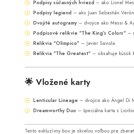
Podpisy súčasných hviezd
– ako Lionel Mes
Podpisy legiend
– ako Juan Sebastián Verón
Dvojité autogramy
– dvojice ako Messi & A
Podpisové relikvie "The King’s Colors"
– n
Relikvia "Olimpico"
– Javier Saviola
Relikvia "The Greatest"
– obsahuje kúsok 
🌟 Vložené karty
Lenticular Lineage
– dvojice ako Ángel Di M
Dreamworthy Duo
– špeciálna karta s Lion
Tento exkluzívny box je skvelou voľbou pre zberat