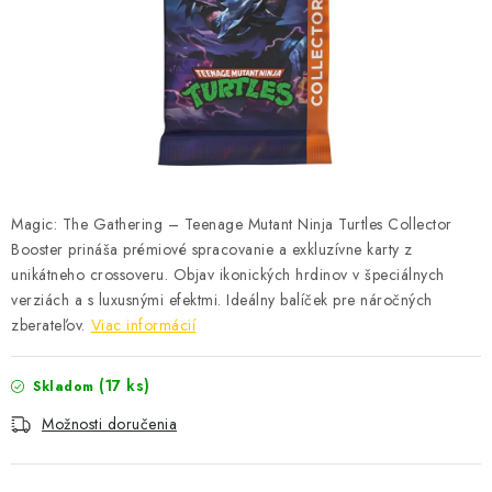
ŠPORTY
DISNEY
HIT PARADE
OSTATNÉ
Magic: The Gathering
– Teenage Mutant Ninja Turtles Collector
STAR WARS
Booster prináša prémiové spracovanie a exkluzívne karty z
unikátneho crossoveru. Objav ikonických hrdinov v špeciálnych
ŠPECIÁLNE
verziách a s luxusnými efektmi. Ideálny balíček pre náročných
zberateľov.
Viac informácií
Čo je RIP and SHIP?
Obchodné podmienky
Podmienky ochrany osobných údajov
Moja objednávka
(17 ks)
Skladom
Odstúpenie od zmluvy formou elektronického formulára
Možnosti doručenia