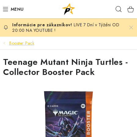
Prejsť
Hľad
na
obsah
LIVE 7 Dní v Týždni OD
POKÉMON
20:00 NA YOUTUBE !
BREAK NIGHT SEPAR VOL.7 - MONARCH EDITION
Booster Pack
BATTLE
Teenage Mutant Ninja Turtles -
Collector Booster Pack
BREAKY
MARVEL
MAGIC THE GATHERING
ANIME