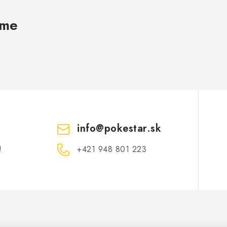
ame
info
@
pokestar.sk
!
‪+421 948 801 223