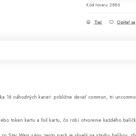
Kód tovaru:
2886
Tlač
Opýtať sa
a 16 náhodných kariet: približne deväť common, tri uncommo
lebo token kartu a foil kartu, čo robí otvorenie každého balí
zo Star Wars ságy, tento pack je skvelý na stavbu balíkov, zb