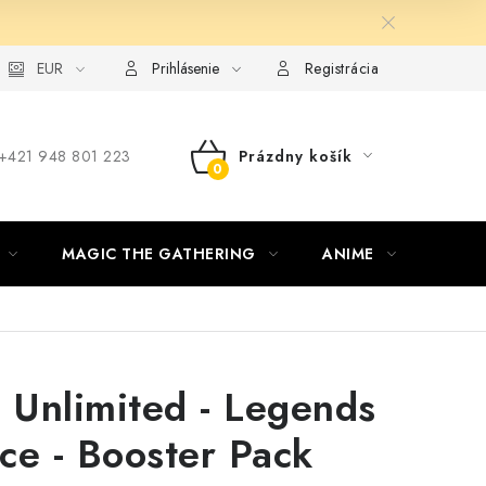
ie od zmluvy formou elektronického formulára
EUR
Prihlásenie
Registrácia
‪+421 948 801 223
Prázdny košík
NÁKUPNÝ
KOŠÍK
MAGIC THE GATHERING
ANIME
ŠPOR
 Unlimited - Legends
rce - Booster Pack