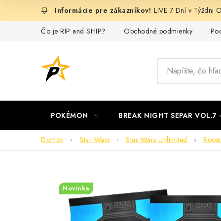
Prejsť
LIVE 7 Dní v Týždn
na
obsah
Čo je RIP and SHIP?
Obchodné podmienky
Pod
POKÉMON
BREAK NIGHT SEPAR VOL.7
Domov
Star Wars
Star Wars Unlimited
Boost
Novinka