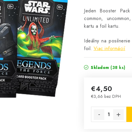
Jeden Booster Pack
common, uncommon, r
kartu a foil kartu.
Ideálny na posilnenie
foil.
Viac informácií
Skladom
(38 ks)
€4,50
€3,66 bez DPH
Jednotková cena: