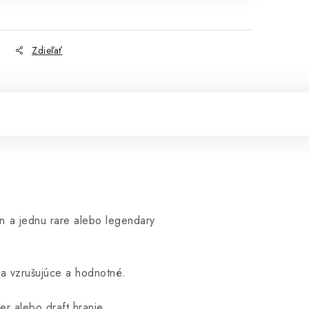
Zdieľať
n a jednu rare alebo legendary
čka vzrušujúce a hodnotné.
er alebo draft hranie.