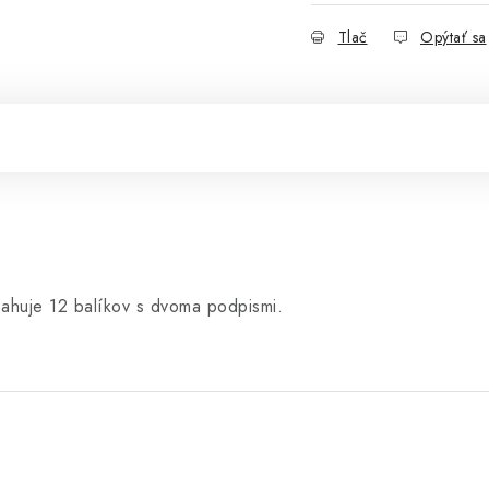
Tlač
Opýtať sa
sahuje 12 balíkov s dvoma podpismi.