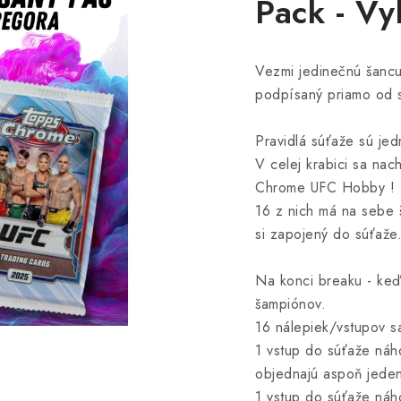
Pack - Vy
Vezmi jedinečnú šanc
podpísaný priamo od 
Pravidlá súťaže sú je
V celej krabici sa n
Chrome UFC Hobby !
16 z nich má na sebe 
si zapojený do súťaže
Na konci breaku - keď 
šampiónov.
16 nálepiek/vstupov s
1 vstup do súťaže náh
objednajú aspoň jede
1 vstup do súťaže náh