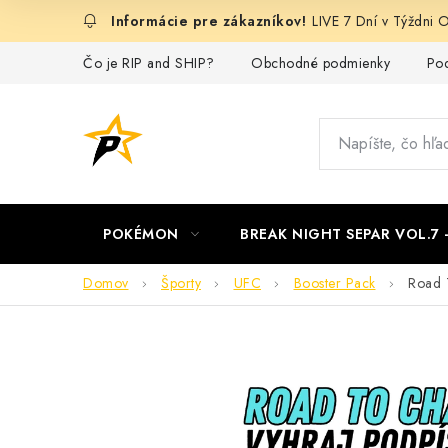
Prejsť
LIVE 7 Dní v Týždn
na
obsah
Čo je RIP and SHIP?
Obchodné podmienky
Pod
POKÉMON
BREAK NIGHT SEPAR VOL.7
Domov
Športy
UFC
Booster Pack
Road 