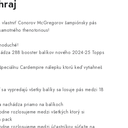
hraj
u vlastniť Conorov McGregorov šampiónsky pás
samotného thenotorious!
dnoduché!
achádza 288 booster balíkov nového 2024-25 Topps
špeciálnu Cardempire nálepku ktorú keď vytiahneš
.
sa vypredajú všetky balíky sa losuje pás medzi 18
a nachádza priamo na balíkoch
odne rozlosujeme medzi všetkých ktorý si
n pack
odne rozlosujeme medzi účastníkov súťaže na