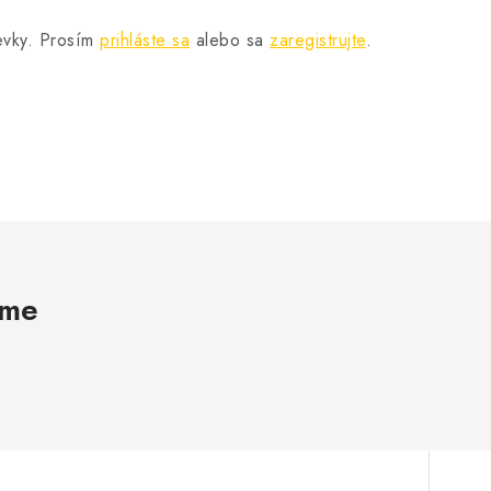
pevky. Prosím
prihláste sa
alebo sa
zaregistrujte
.
ame