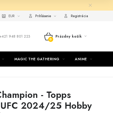
ie od zmluvy formou elektronického formulára
EUR
Prihlásenie
Registrácia
‪+421 948 801 223
Prázdny košík
NÁKUPNÝ
KOŠÍK
MAGIC THE GATHERING
ANIME
ŠPOR
Champion - Topps
 UFC 2024/25 Hobby