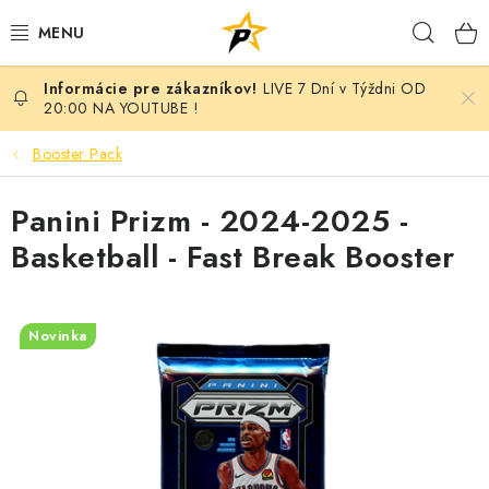
Prejsť
Hľad
na
obsah
LIVE 7 Dní v Týždni OD
POKÉMON
20:00 NA YOUTUBE !
BREAK NIGHT SEPAR VOL.7 - MONARCH EDITION
Booster Pack
BATTLE
Panini Prizm - 2024-2025 -
Basketball - Fast Break Booster
BREAKY
MARVEL
Novinka
MAGIC THE GATHERING
ANIME