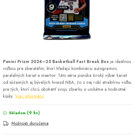
ŠPORTY
DISNEY
HIT PARADE
OSTATNÉ
Panini Prizm 2024–25 Basketball Fast Break Box
je ideálnou
STAR WARS
voľbou pre zberateľov, ktorí hľadajú kombináciu autogramov,
paralelných kariet a insertov.
Táto séria ponúka široký výber kariet
ŠPECIÁLNE
od súčasných aj bývalých hviezd NBA, čo z nej robí atraktívnu voľbu
pre tých, ktorí chcú obohatiť svoju zbierku o unikátne a hodnotné
Čo je RIP and SHIP?
Obchodné podmienky
kúsky.
Viac informácií
Podmienky ochrany osobných údajov
Moja objednávka
(9 ks)
Skladom
Odstúpenie od zmluvy formou elektronického formulára
Možnosti doručenia