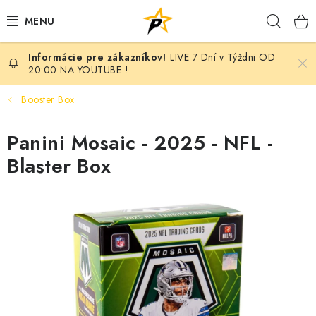
Prejsť
Hľad
na
obsah
LIVE 7 Dní v Týždni OD
POKÉMON
20:00 NA YOUTUBE !
BREAK NIGHT SEPAR VOL.7 - MONARCH EDITION
Booster Box
BATTLE
Panini Mosaic - 2025 - NFL -
Blaster Box
BREAKY
MARVEL
MAGIC THE GATHERING
ANIME