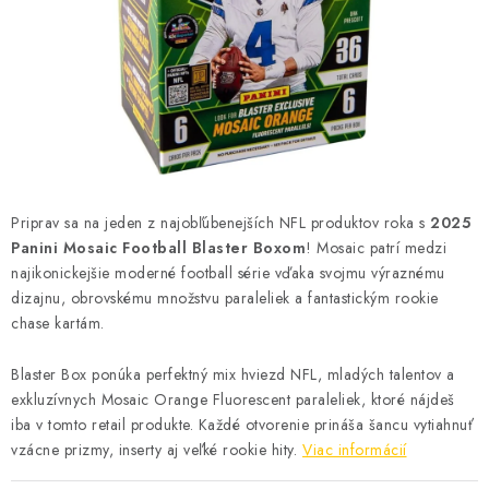
ŠPORTY
DISNEY
HIT PARADE
OSTATNÉ
Priprav sa na jeden z najobľúbenejších NFL produktov roka s
2025
STAR WARS
Panini Mosaic Football Blaster Boxom
! Mosaic patrí medzi
najikonickejšie moderné football série vďaka svojmu výraznému
ŠPECIÁLNE
dizajnu, obrovskému množstvu paraleliek a fantastickým rookie
chase kartám.
Čo je RIP and SHIP?
Obchodné podmienky
Blaster Box ponúka perfektný mix hviezd NFL, mladých talentov a
Podmienky ochrany osobných údajov
Moja objednávka
exkluzívnych Mosaic Orange Fluorescent paraleliek, ktoré nájdeš
Odstúpenie od zmluvy formou elektronického formulára
iba v tomto retail produkte. Každé otvorenie prináša šancu vytiahnuť
vzácne prizmy, inserty aj veľké rookie hity.
Viac informácií