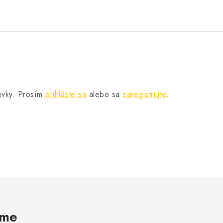
pevky. Prosím
prihláste sa
alebo sa
zaregistrujte
.
ame