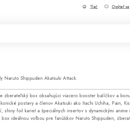
Tlač
Opýtať sa
dy Naruto Shippuden Akatsuki Attack.
e zberateľský box obsahujúci viacero booster balíčkov a bonu
ikonické postavy a členov Akatsuki ako Itachi Uchiha, Pain, K
í, shiny foil kariet a špeciálnych insertov s dynamickými anime
to box ideálnou voľbou pre fanúšikov Naruto Shippuden, zberat