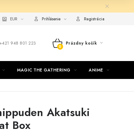
ie od zmluvy formou elektronického formulára
EUR
Prihlásenie
Registrácia
‪+421 948 801 223
Prázdny košík
NÁKUPNÝ
KOŠÍK
MAGIC THE GATHERING
ANIME
ŠPOR
hippuden Akatsuki
Fat Box