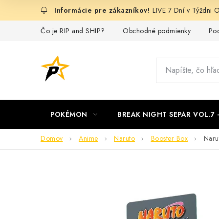
Prejsť
LIVE 7 Dní v Týždn
na
obsah
Čo je RIP and SHIP?
Obchodné podmienky
Pod
POKÉMON
BREAK NIGHT SEPAR VOL.7
Domov
Anime
Naruto
Booster Box
Naru