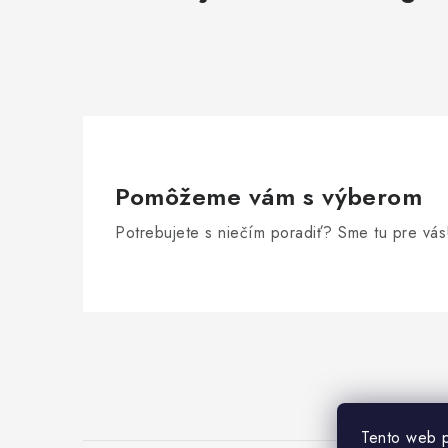
Pomôžeme vám s výberom
Potrebujete s niečím poradiť? Sme tu pre vás
Z
á
p
ä
Tento web p