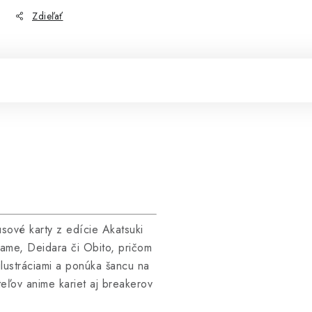
Zdieľať
sové karty z edície Akatsuki
isame, Deidara či Obito, pričom
 ilustráciami a ponúka šancu na
eľov anime kariet aj breakerov