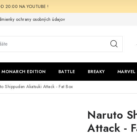
i OD 20:00 NA YOUTUBE !
mienky ochrany osobných údajov
Moja objednávka
Odstúpen
 - MONARCH EDITION
BATTLE
BREAKY
MARVEL
to Shippuden Akatsuki Attack - Fat Box
Naruto S
Attack - 