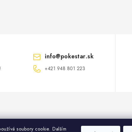
info
@
pokestar.sk
!
‪+421 948 801 223
oužívá soubory cookie. Dalším