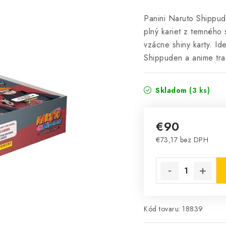
Panini Naruto Shippud
plný kariet z temného
vzácne shiny karty. Id
Shippuden a anime tra
Skladom
(3 ks)
€90
€73,17 bez DPH
Jednotková cena:
Kód tovaru:
18839