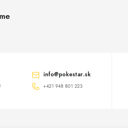
ame
info
@
pokestar.sk
!
‪+421 948 801 223