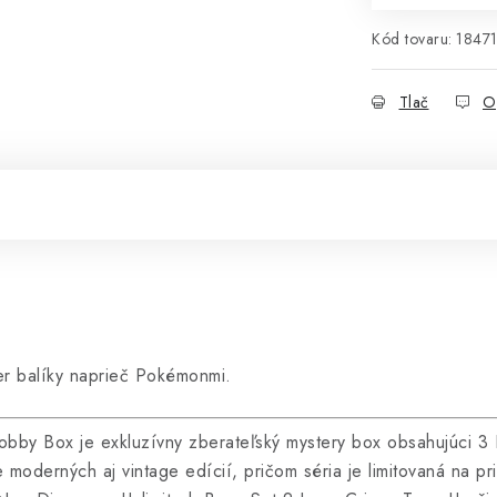
Kód tovaru:
1847
Tlač
O
r balíky naprieč Pokémonmi.
obby Box je exkluzívny zberateľský mystery box obsahujúci 
oderných aj vintage edícií, pričom séria je limitovaná na pr