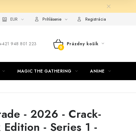
ie od zmluvy formou elektronického formulára
EUR
Prihlásenie
Registrácia
‪+421 948 801 223
Prázdny košík
NÁKUPNÝ
KOŠÍK
MAGIC THE GATHERING
ANIME
ŠPOR
rade - 2026 - Crack-
Edition - Series 1 -