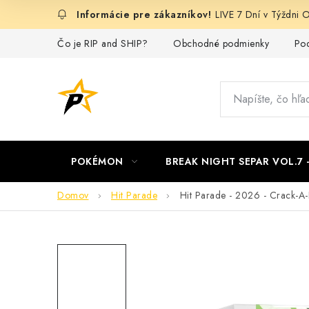
Prejsť
LIVE 7 Dní v Týždn
na
obsah
Čo je RIP and SHIP?
Obchodné podmienky
Pod
POKÉMON
BREAK NIGHT SEPAR VOL.7
Domov
Hit Parade
Hit Parade - 2026 - Crack-A-