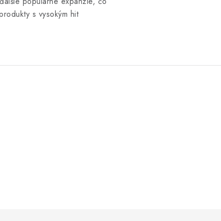
ďalšie populárne expanzie, čo
produkty s vysokým hit