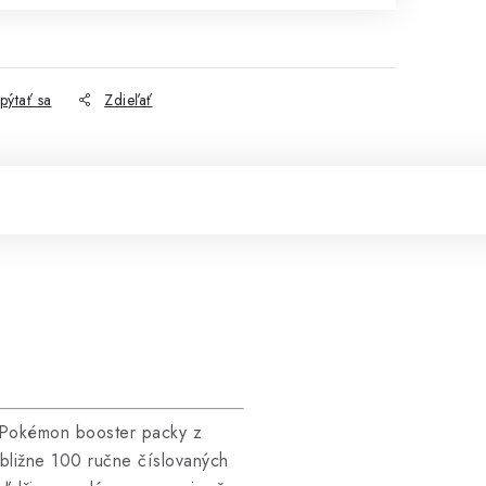
1
pýtať sa
Zdieľať
3 Pokémon booster packy z
ibližne 100 ručne číslovaných