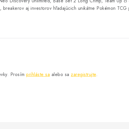
Neo Discovery Unlimited, Base Set 2 Long Crimp, Team Up či 
v, breakerov aj investorov hľadajúcich unikátne Pokémon TCG 
pevky. Prosím
prihláste sa
alebo sa
zaregistrujte
.