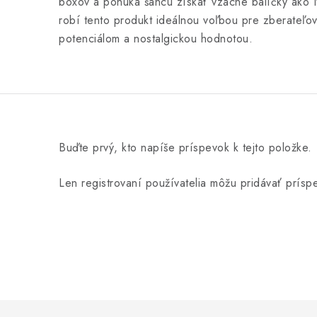
boxov a ponúka šancu získať vzácne balíčky ako 
robí tento produkt ideálnou voľbou pre zberateľo
potenciálom a nostalgickou hodnotou.
Buďte prvý, kto napíše príspevok k tejto položke.
Len registrovaní používatelia môžu pridávať prís