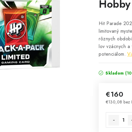
Hobby
Hit Parade 202
limitovaný myst
rôznych období
lov vzácnych a 
potenciálom.
Vi
Skladom
(10
€160
€130,08 bez
Jednotková 