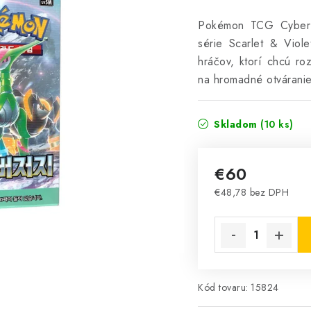
Pokémon TCG Cyber J
série Scarlet & Viol
hráčov, ktorí chcú ro
na hromadné otváranie
Skladom
(10 ks)
€60
€48,78 bez DPH
Jednotková cena:
Kód tovaru:
15824