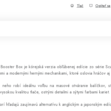
Tlač
Opýtať sa
oster Box je kórejská verzia obľúbenej edície zo série Sca
mi a modernými hernými mechanikami, ktoré oslovia hráčov aj 
neho robí ideálnu voľbu na masové otváranie balíčkov, st
kou kvalitou tlače, ostrými detailmi a sýtymi farbami kariet.
rí hľadajú zaujímavú alternatívu k anglickým a japonským edí