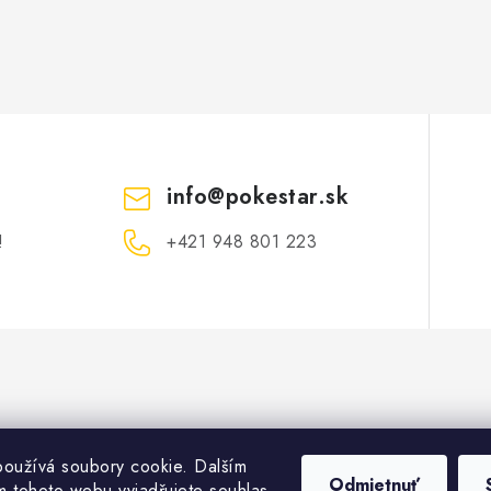
info
@
pokestar.sk
!
‪+421 948 801 223
oužívá soubory cookie. Dalším
Odmietnuť
 tohoto webu vyjadřujete souhlas