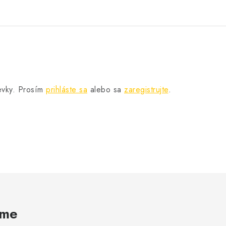
pevky. Prosím
prihláste sa
alebo sa
zaregistrujte
.
ame