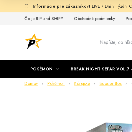
Prejsť
LIVE 7 Dní v Týždn
na
obsah
Čo je RIP and SHIP?
Obchodné podmienky
Pod
POKÉMON
BREAK NIGHT SEPAR VOL.7
Domov
Pokémon
Kórejské
Booster Box