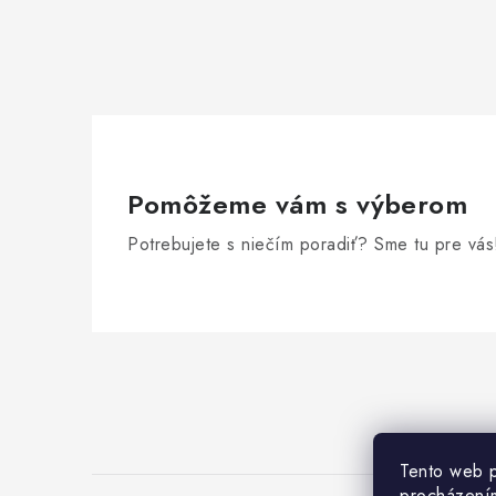
Pomôžeme vám s výberom
Potrebujete s niečím poradiť? Sme tu pre vás
Z
á
p
ä
Tento web p
procházením