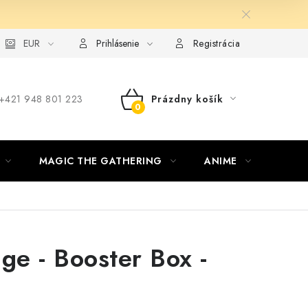
ie od zmluvy formou elektronického formulára
EUR
Prihlásenie
Registrácia
‪+421 948 801 223
Prázdny košík
NÁKUPNÝ
KOŠÍK
MAGIC THE GATHERING
ANIME
ŠPOR
ge - Booster Box -