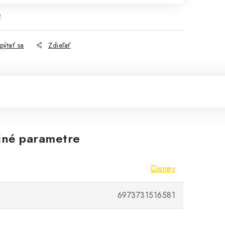
2
pýtať sa
Zdieľať
né parametre
Disney
6973731516581