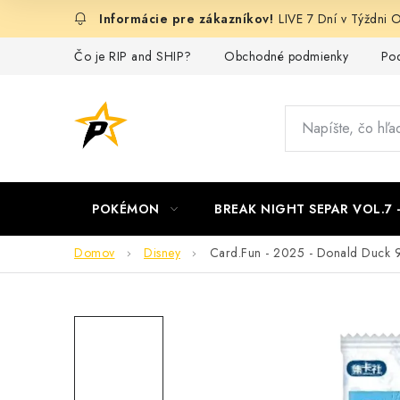
Prejsť
LIVE 7 Dní v Týždn
na
obsah
Čo je RIP and SHIP?
Obchodné podmienky
Pod
POKÉMON
BREAK NIGHT SEPAR VOL.7
Domov
Disney
Card.Fun - 2025 - Donald Duck 9