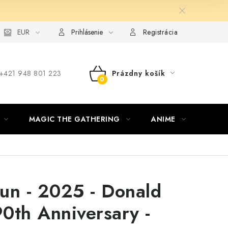
ie od zmluvy formou elektronického formulára
EUR
Prihlásenie
Registrácia
‪+421 948 801 223
Prázdny košík
NÁKUPNÝ
KOŠÍK
MAGIC THE GATHERING
ANIME
ŠPOR
un - 2025 - Donald
0th Anniversary -