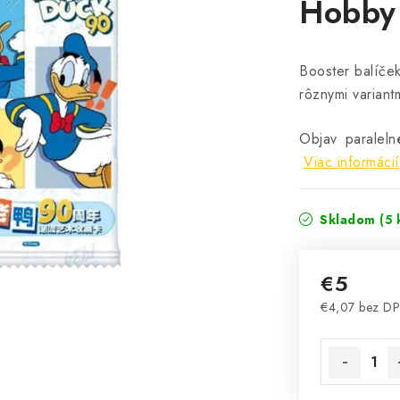
Hobby
Booster balíče
rôznymi variant
Objav paraleln
Viac informácií
Skladom
(5 
€5
€4,07 bez D
Jednotková 