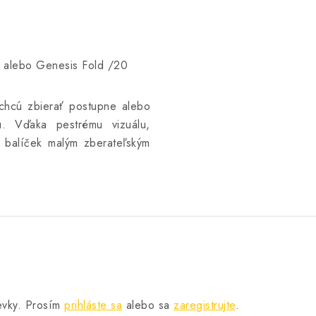
1 alebo Genesis Fold /20
 chcú zbierať postupne alebo
u. Vďaka pestrému vizuálu,
 balíček malým zberateľským
pevky. Prosím
prihláste sa
alebo sa
zaregistrujte
.