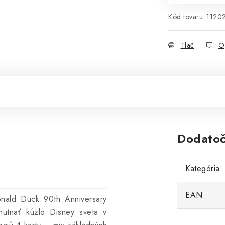
Kód tovaru:
1120
Tlač
O
Dodatoč
Kategória
EAN
onald Duck 90th Anniversary
utnať kúzlo Disney sveta v