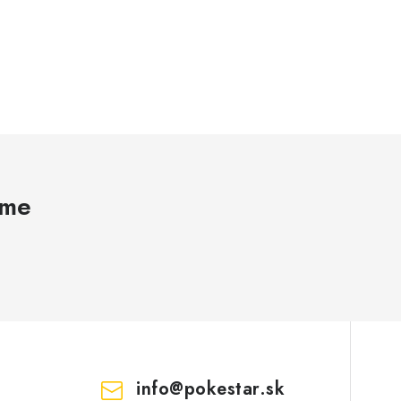
ame
info
@
pokestar.sk