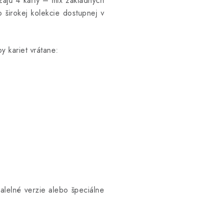
ajú 4 karty – mix základných
o širokej kolekcie dostupnej v
y kariet vrátane:
alelné verzie alebo špeciálne