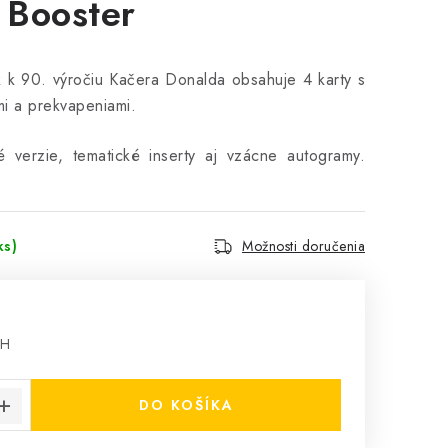
 Booster
k k 90. výročiu Kačera Donalda obsahuje 4 karty s
mi a prekvapeniami.
é verzie, tematické inserty aj vzácne autogramy.
ks)
Možnosti doručenia
PH
cena:
DO KOŠÍKA