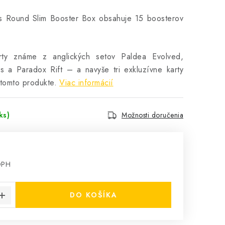
 Round Slim Booster Box obsahuje 15 boosterov
rty známe z anglických setov Paldea Evolved,
s a Paradox Rift – a navyše tri exkluzívne karty
tomto produkte.
Viac informácií
ks)
Možnosti doručenia
DPH
cena:
DO KOŠÍKA