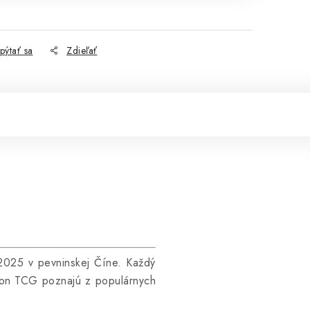
pýtať sa
Zdieľať
2025 v pevninskej Číne. Každý
émon TCG poznajú z populárnych