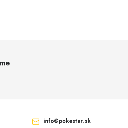
ame
info
@
pokestar.sk