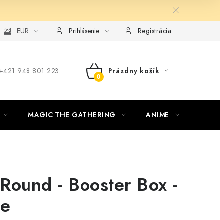
ie od zmluvy formou elektronického formulára
EUR
Prihlásenie
Registrácia
‪+421 948 801 223
Prázdny košík
NÁKUPNÝ
KOŠÍK
MAGIC THE GATHERING
ANIME
ŠPOR
Round - Booster Box -
se