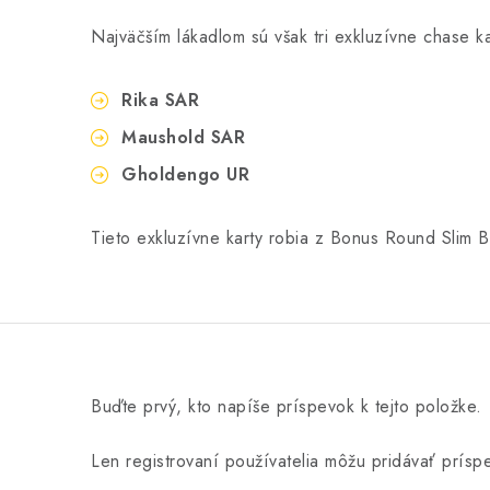
Najväčším lákadlom sú však tri exkluzívne chase ka
Rika SAR
Maushold SAR
Gholdengo UR
Tieto exkluzívne karty robia z Bonus Round Slim B
Buďte prvý, kto napíše príspevok k tejto položke.
Len registrovaní používatelia môžu pridávať prís