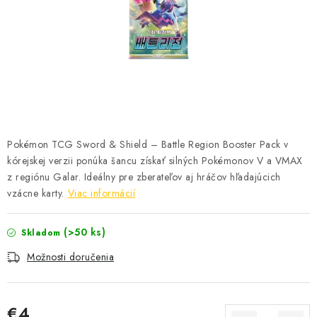
ŠPORTY
DISNEY
HIT PARADE
OSTATNÉ
Pokémon TCG Sword & Shield – Battle Region Booster Pack v
STAR WARS
kórejskej verzii ponúka šancu získať silných Pokémonov V a VMAX
z regiónu Galar. Ideálny pre zberateľov aj hráčov hľadajúcich
ŠPECIÁLNE
vzácne karty.
Viac informácií
Čo je RIP and SHIP?
Obchodné podmienky
(>50 ks)
Skladom
Podmienky ochrany osobných údajov
Moja objednávka
Možnosti doručenia
Odstúpenie od zmluvy formou elektronického formulára
€4